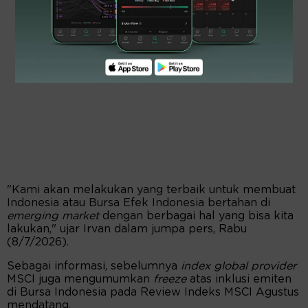
"Kami akan melakukan yang terbaik untuk membuat
Indonesia atau Bursa Efek Indonesia bertahan di
emerging market
dengan berbagai hal yang bisa kita
lakukan," ujar Irvan dalam jumpa pers, Rabu
(8/7/2026).
Sebagai informasi, sebelumnya
index global provider
MSCI juga mengumumkan
freeze
atas inklusi emiten
di Bursa Indonesia pada Review Indeks MSCI Agustus
mendatang.