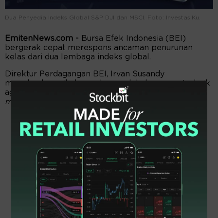
Dua Penyedia Indeks Global S&P DJI dan MSCI. Foto: InvestasiKu.
EmitenNews.com -
Bursa Efek Indonesia (BEI)
bergerak cepat merespons ancaman penurunan
kelas dari dua lembaga indeks global.
Direktur Perdagangan BEI, Irvan Susandy
menekankan pihaknya akan melakukan yang terbaik
agar Indonesia tetap bertahan di status
emerging
market.