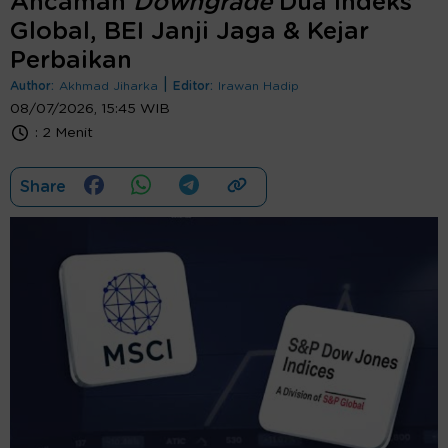
Ancaman
Downgrade
Dua Indeks
Global, BEI Janji Jaga & Kejar
Perbaikan
|
Author:
Akhmad Jiharka
Editor:
Irawan Hadip
08/07/2026, 15:45 WIB
:
2 Menit
Share