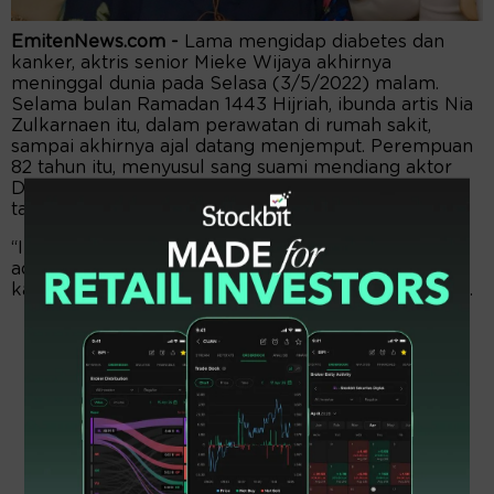
EmitenNews.com -
Lama mengidap diabetes dan
kanker, aktris senior Mieke Wijaya akhirnya
meninggal dunia pada Selasa (3/5/2022) malam.
Selama bulan Ramadan 1443 Hijriah, ibunda artis Nia
Zulkarnaen itu, dalam perawatan di rumah sakit,
sampai akhirnya ajal datang menjemput. Perempuan
82 tahun itu, menyusul sang suami mendiang aktor
Dicky Zulkarnaen, yang meninggal beberapa puluh
tahun lalu.
“Insya Allah husnul khatimah mohon dimaafkan jika
ada kesalahan mama,” kata Nia Zulkarnaen di
kawasan Cilandak, Jakarta Selatan, Rabu (4/5/2022).