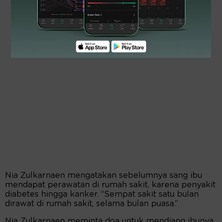
Nia Zulkarnaen mengatakan sebelumnya sang ibu
mendapat perawatan di rumah sakit, karena penyakit
diabetes hingga kanker. “Sempat sakit satu bulan
dirawat di rumah sakit, selama bulan puasa.”
Nia Zulkarnaen meminta doa untuk mendiang ibunya.