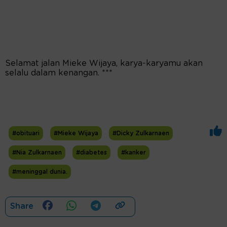
Selamat jalan Mieke Wijaya, karya-karyamu akan
selalu dalam kenangan. ***
#obituari
#Mieke Wijaya
#Dicky Zulkarnaen
#Nia Zulkarnaen
#diabetes
#kanker
#meninggal dunia.
Share