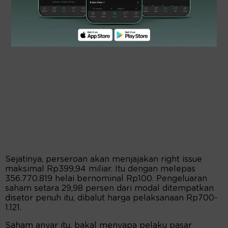
Sejatinya, perseroan akan menjajakan right issue
maksimal Rp399,94 miliar. Itu dengan melepas
356.770.819 helai bernominal Rp100. Pengeluaran
saham setara 29,98 persen dari modal ditempatkan
disetor penuh itu, dibalut harga pelaksanaan Rp700-
1.121.
Saham anyar itu, bakal menyapa pelaku pasar