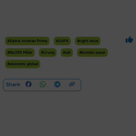
#Satria Antaran Prima
#SAPX
#right issue
#Rp399 Miliar
#Urung
#ojk
#kondisi pasar
#ekonomi global
Share