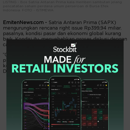
LISTING - Bos Satria Antaran Prima kala memberi sambutan jelang
pencatatan saham perdana umum perseroan di Bursa Efek
Indonesia. FOTO - ISTIMEWA
EmitenNews.com -
Satria Antaran Prima (SAPX)
mengurungkan rencana right issue Rp399,94 miliar.
pasalnya, kondisi pasar dan ekonomi global kurang
baik. Kondisi itu, menyebabkan proses diskusi dengan
calon investor tidak mencapai kesepakatan.
”Oleh karena itu, perseroan akan mencari opsi
pembiayaan lain untuk memenuhi kebutuhan modal
kerja,” tegas Rudiyanto Darmastono, Presiden
Direktur Satria Antaran Prima.