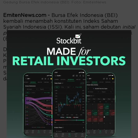
Gedung Bursa Efek Indonesia (BEI). Foto: EmitenNews
EmitenNews.com -
Bursa Efek Indonesia (BEI)
kembali menambah konstituten Indeks Saham
Syariah Indonesia (ISSI). Kali ini, saham debutan
initial
public offering
(IPO) yakni PT Bach Multi Global Tbk
(BACH) masuk dalam indeks tersebut.
Dalam pengumuman yang diunggah 7 Juli 2026,
Kepala Divisi Pengaturan dan Operasional
Perdagangan BEI, Pande Made Kusuma Ari
mengatakan BACH ditetapkan sebagai Daftar Efek
Syariah (DES) oleh OJK dan dimasukkan dalam
daftar ISSI.