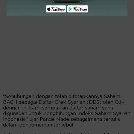
“Sehubungan dengan telah ditetapkannya Saham
BACH sebagai Daftar Efek Syariah (DES) oleh OJK,
dengan ini kami sampaikan daftar saham yang
digunakan untuk penghitungan Indeks Saham Syariah
Indonesia,” ujar Pande Made sebagaimana tertulis
dalam pengumuman tersebut.