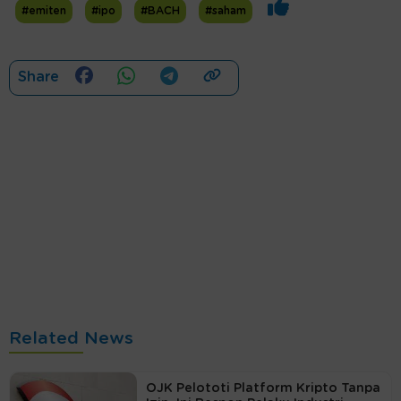
#emiten
#ipo
#BACH
#saham
Share
Related News
OJK Pelototi Platform Kripto Tanpa