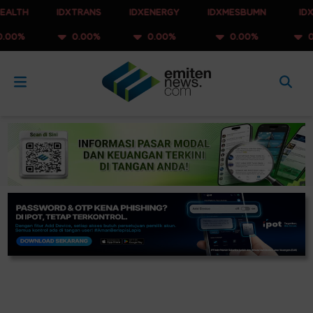
IDXTRANS
IDXENERGY
IDXMESBUMN
IDXQ30
0.00%
0.00%
0.00%
0.00%