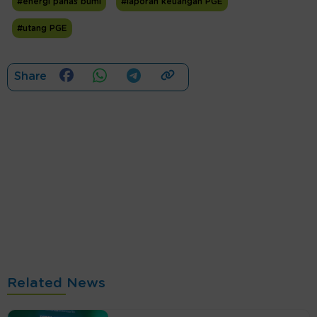
#energi panas bumi
#laporan keuangan PGE
#utang PGE
Share
Related News