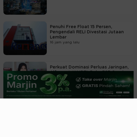
Penuhi Free Float 15 Persen,
Pengendali RELI Divestasi Jutaan
Lembar
16 jam yang lalu
Perkuat Dominasi Perluas Jaringan,
Alfamart (AMRT) Buka 323 Gerai
18 jam yang lalu