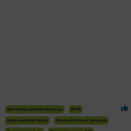
#pertamina geothermal energy
#PGE
#anak usaha pertamina
#Pertamina Power Indonesia