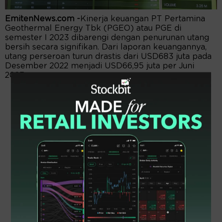
EmitenNews.com -
Kinerja keuangan PT Pertamina
Geothermal Energy Tbk (PGEO) atau PGE di
semester I 2023 dibarengi dengan penurunan utang
bersih secara signifikan. Dari laporan keuangannya,
utang perseroan turun drastis dari USD683 juta pada
Desember 2022 menjadi USD66,95 juta per Juni
2023.