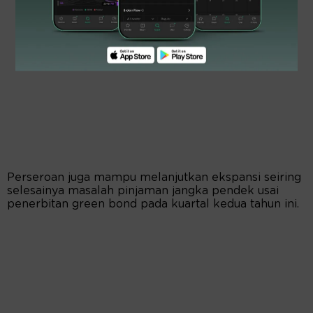
Perseroan juga mampu melanjutkan ekspansi seiring
selesainya masalah pinjaman jangka pendek usai
penerbitan green bond pada kuartal kedua tahun ini.