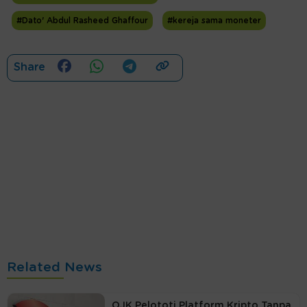
#Dato' Abdul Rasheed Ghaffour
#kereja sama moneter
Share
Related News
OJK Pelototi Platform Kripto Tanpa