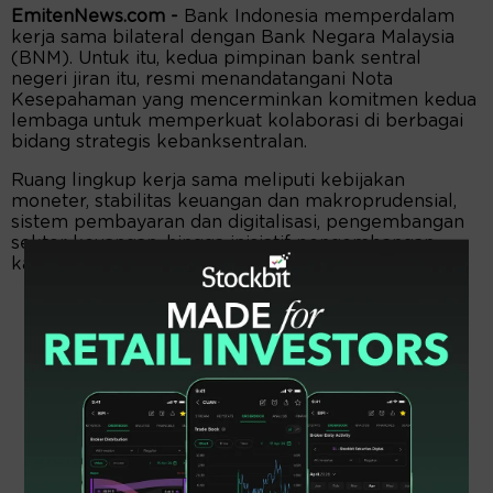
EmitenNews.com -
Bank Indonesia memperdalam
kerja sama bilateral dengan Bank Negara Malaysia
(BNM). Untuk itu, kedua pimpinan bank sentral
negeri jiran itu, resmi menandatangani Nota
Kesepahaman yang mencerminkan komitmen kedua
lembaga untuk memperkuat kolaborasi di berbagai
bidang strategis kebanksentralan.
Ruang lingkup kerja sama meliputi kebijakan
moneter, stabilitas keuangan dan makroprudensial,
sistem pembayaran dan digitalisasi, pengembangan
sektor keuangan, hingga inisiatif pengembangan
kapasitas dan pertukaran informasi.