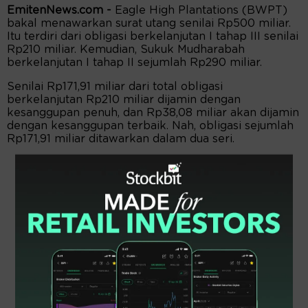
EmitenNews.com -
Eagle High Plantations (BWPT)
bakal menawarkan surat utang senilai Rp500 miliar.
Itu terdiri dari obligasi berkelanjutan I tahap III senilai
Rp210 miliar. Kemudian, Sukuk Mudharabah
berkelanjutan I tahap II sejumlah Rp290 miliar.
Senilai Rp171,91 miliar dari total obligasi
berkelanjutan Rp210 miliar dijamin dengan
kesanggupan penuh, dan Rp38,08 miliar akan dijamin
dengan kesanggupan terbaik. Nah, obligasi sejumlah
Rp171,91 miliar ditawarkan dalam dua seri.