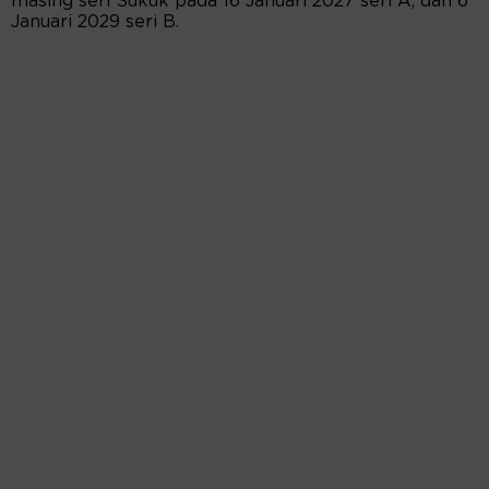
masing seri Sukuk pada 16 Januari 2027 seri A, dan 6
Januari 2029 seri B.