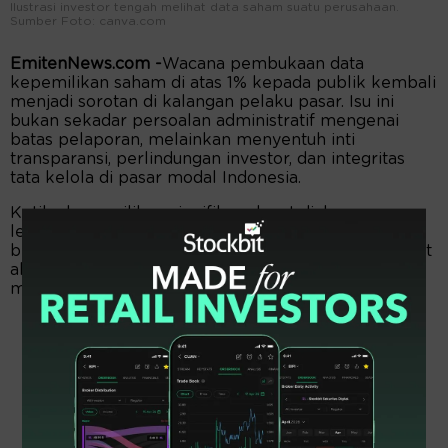
Ilustrasi investor tengah melihat data saham suatu perusahaan.
Sumber Foto: canva.com
EmitenNews.com -
Wacana pembukaan data
kepemilikan saham di atas 1% kepada publik kembali
menjadi sorotan di kalangan pelaku pasar. Isu ini
bukan sekadar persoalan administratif mengenai
batas pelaporan, melainkan menyentuh inti
transparansi, perlindungan investor, dan integritas
tata kelola di pasar modal Indonesia.
Ketika kepemilikan signifikan dapat diakses secara
lebih terbuka, dinamika informasi di pasar akan
berubah. Pertanyaannya, apakah perubahan tersebut
akan memperkuat kualitas pasar atau justru
memunculkan tantangan baru?