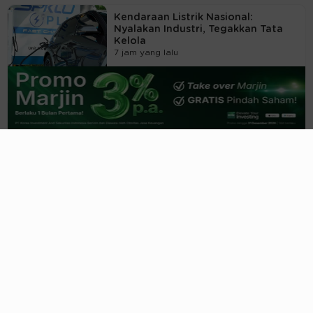
Kendaraan Listrik Nasional:
Nyalakan Industri, Tegakkan Tata
Kelola
7 jam yang lalu
Sosok Paripurna Gubernur Bank
Sentral, Cermin Penjaga Stabilitas
Dunia
02/08/2026, 09:00 WIB
Beijing Adalah Alasan Utama
Mengapa Ekonomi Iran Belum
Kolaps
02/08/2026, 08:00 WIB
Deadline MSCI November, Sinyal
Emas Reformasi atau Ancaman