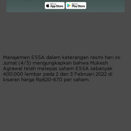
Manajemen ESSA dalam keterangan resmi hari ini
Jumat (4/3) mengungkapkan bahwa Mukesh
Agrawal telah melepas saham ESSA sebanyak
400.000 lembar pada 2 dan 3 Februari 2022 di
kisaran harga Rp620-670 per saham.