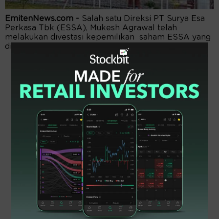
EmitenNews.com -
Salah satu Direksi PT Surya Esa
Perkasa Tbk (ESSA), Mukesh Agrawal telah
melakukan divestasi kepemilikan saham ESSA yang
dilakukannya pada 2 dan 3 Februari 2022.