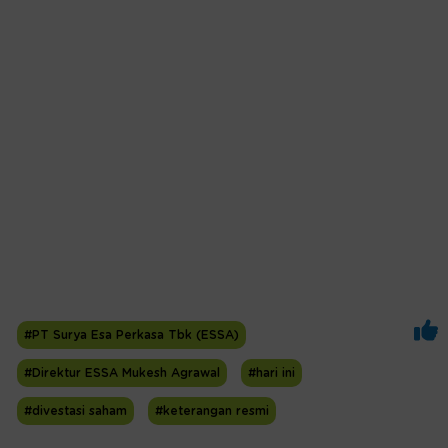
#PT Surya Esa Perkasa Tbk (ESSA)
#Direktur ESSA Mukesh Agrawal
#hari ini
#divestasi saham
#keterangan resmi