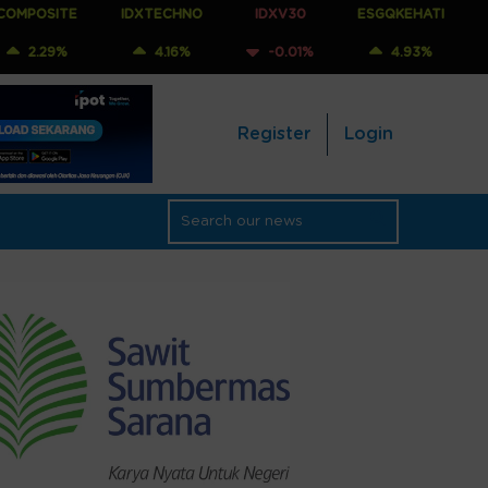
IDXTECHNO
IDXV30
ESGQKEHATI
IDXNONCYC
4.16%
-0.01%
4.93%
0.88%
Register
Login