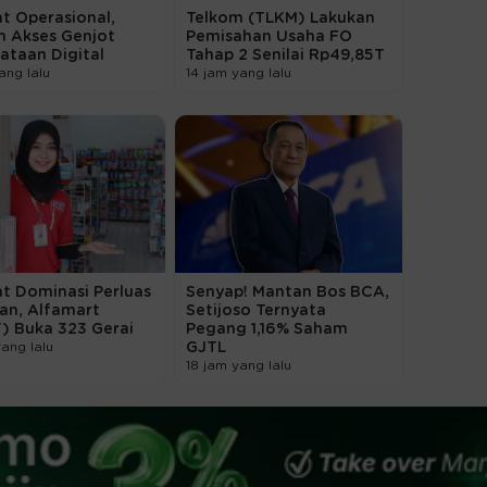
elayanan prima bagi lebih dari 100.000
 terus melakukan perluasan jaringan
king untuk menjangkau para nasabah dan
uruh Indonesia,” ujarnya.
estor bertransaksi SR017, BRI menyediakan
i BRImo.