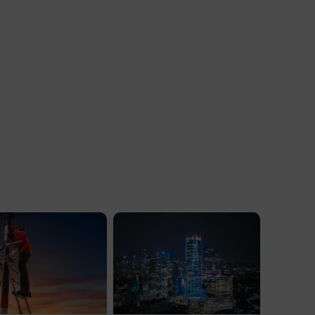
ur Bisnis Konsumer BRI Handayani
 kini semakin mudah untuk menjangkau SBN
ini melalui e-SBN. “Calon investor dapat
na saja dan kapan saja selama masa