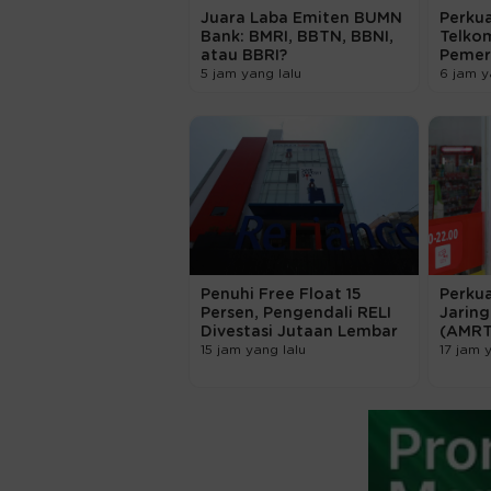
Tak hanya itu, untuk memberikan p
Pribadi Terpilih BRI Prioritas, BRI
outlet/service point Priority Ban
Pribadi Terpilih yang berada di sel
Selain itu untuk mempermudah inv
pembelian SR017 melalui aplikas