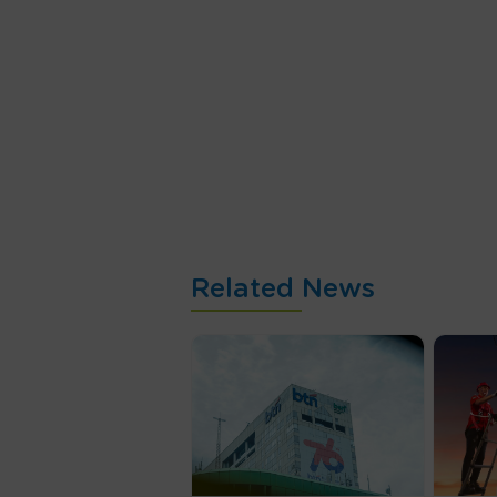
Pada kesempatan terpisah, Direkt
menjelaskan, bagi calon investor
dengan imbal hasil terbesar tahun 
melakukan pembelian SR017 di ma
penawaran.