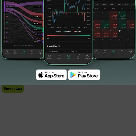
erisiko rendah dan memiliki imbal hasil
deposito.
urut berpartisipasi membangun negeri karena
pembiayaan pembangunan nasional dan
rakat.
 juga dapat dimiliki dengan nominal mulai dari
un lewat BRImo selama masa penawaran. Sangat
 Investasi yang sekaligus membangun Negeri.