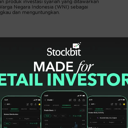
n produk investasi syariah yang ditawarkan
Warga Negara Indonesia (WNI) sebagai
angkau dan menguntungkan.
calon investor diberikan penawaran berupa
ena produk SBN ini dijamin oleh negara. Selain