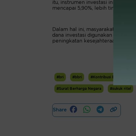
itu, instrumen investasi ini juga b
mencapai 5,90%, lebih tinggi dari 
Dalam hal ini, masyarakat dapat t
dana investasi digunakan untuk 
peningkatan kesejahteraan masya
Halaman 2
Sebagai alternatif investasi, SR017
Rp.1 juta dapat dibeli di mana p
praktis dan inspiratif, kemudahan