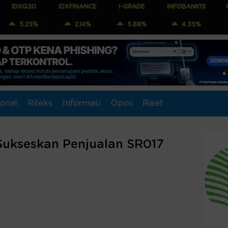
IDXFINANCE
I-GRADE
INFOBANK15
COMPOSITE
2.14%
5.68%
4.35%
2.29%
onal
Rileks
Informasi
Opini
Riset
 Sukseskan Penjualan SR017