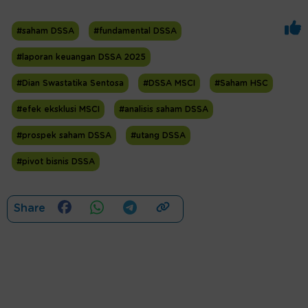
#saham DSSA
#fundamental DSSA
#laporan keuangan DSSA 2025
#Dian Swastatika Sentosa
#DSSA MSCI
#Saham HSC
#efek eksklusi MSCI
#analisis saham DSSA
#prospek saham DSSA
#utang DSSA
#pivot bisnis DSSA
Share