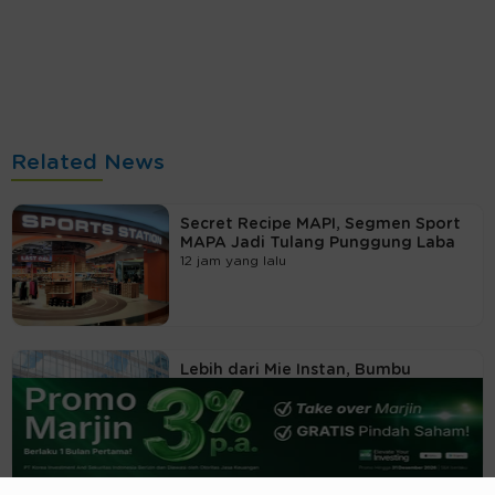
Related News
Secret Recipe MAPI, Segmen Sport
MAPA Jadi Tulang Punggung Laba
12 jam yang lalu
Lebih dari Mie Instan, Bumbu
Rahasia di Balik Grup Indofood
13 jam yang lalu