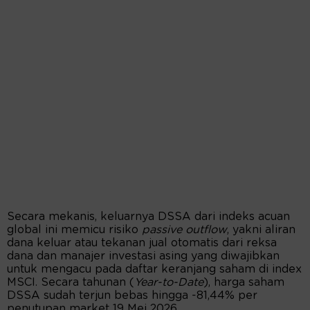
Secara mekanis, keluarnya DSSA dari indeks acuan
global ini memicu risiko
passive outflow
, yakni aliran
dana keluar atau tekanan jual otomatis dari reksa
dana dan manajer investasi asing yang diwajibkan
untuk mengacu pada daftar keranjang saham di index
MSCI. Secara tahunan (
Year-to-Date
), harga saham
DSSA sudah terjun bebas hingga -81,44% per
penutupan market 19 Mei 2026.