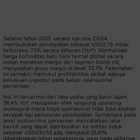
Selama tahun 2025, secara
top-line
, DSSA
membukukan pendapatan sebesar USD2,79 miliar,
terkoreksi 7,5% secara tahunan (YoY). Normalisasi
harga komoditas batu bara termal global secara
instan menekan margin dari segmen bisnis inti,
menyisakan
gross margin
di level 33,7%. Pelemahan
ini semakin memukul profitabilitas akibat adanya
kekakuan (
rigidity
) pada beban operasional
perseroan.
Hal ini tercermin dari laba usaha yang turun tajam
38,4% YoY, merupakan efek langsung
operating
leverage
di mana biaya operasional tidak bisa ditekan
secepat laju penurunan pendapatan. Sementara pada
level
bottom-line
, perseroan mencatatkan laba
bersih yang dapat diatribusikan ke entitas induk
sebesar USD230,53 juta, menyusut 25,41%
dibandingkan tahun sebelumnya, yang pada akhirnya