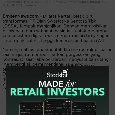
Fundamental Bisnis DSSA, Anak Emas Sinarmas yang Dibuang MSCI.
Dok. CNBC Indonesia
EmitenNews.com -
Di atas kertas, cetak biru
transformasi PT Dian Swastatika Sentosa Tbk
(DSSA) tampak menjanjikan. Dengan memosisikan
bisnis batu bara sebagai mesin kas untuk melompat
ke ekosistem digital masa depan, mulai dari jaringan
serat optik, satelit, hingga kecerdasan buatan (AI).
Namun, realitas fundamental dan mikrostruktur pasar
saat ini justru memperlihatkan pergeseran yang
kontras. Di saat laba perseroan menyusut dan utang
membengkak demi mendanai
strategic pivot
tersebut, pasar merespons dengan pukulan ganda.
DSSA baru saja didepak secara paksa dari indeks
global MSCI, sehingga memicu guncangan likuiditas
yang menyeret harga sahamnya runtuh hingga
-81,44% sejak awal tahun (YTD).