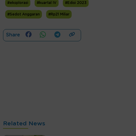
#eksplorasi
#kuartal IV
#Edisi 2023
#Sedot Anggaran
#Rp21 Miliar
Share
Related News