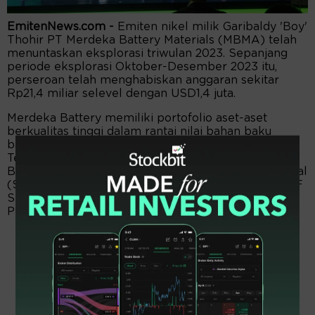
EmitenNews.com -
Emiten nikel milik Garibaldy 'Boy'
Thohir PT Merdeka Battery Materials (MBMA) telah
menuntaskan eksplorasi triwulan 2023. Sepanjang
periode eksplorasi Oktober-Desember 2023 itu,
perseroan telah menghabiskan anggaran sekitar
Rp21,4 miliar selevel dengan USD1,4 juta.
Merdeka Battery memiliki portofolio aset-aset
berkualitas tinggi dalam rantai nilai bahan baku
baterai terletak di Sulawesi Tengah dan Sulawesi
Tenggara, Indonesia. Aset-aset utama Merdeka
Battery terdiri dari Tambang Sulawesi Cahaya Mineral
(SCM), Rotary Kiln-Electric Furnace Smelters (RKEF
Smelters), Konverter Nikel Matte (Nikel Matte), dan
Proyek Acid Iron Metal (Proyek AIM).