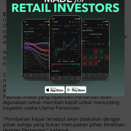
Salah satu kapal oerasional milik HATM
EmitenNews.com
- PT Habco Trans Maritima Tbk
(HATM) menyampaikan bahwa pada tanggal 29
Oktober 2024, Perseroan telah menandatangani
perjanjian kredit dengan PT Bank Central Asia Tbk
dengan nilai pagu kredit tidak lebih dari Rp540 miliar
dengan jangka waktu 1 (satu) tahun.
Nilai pagu kredit tersebut merupakan 59,13% dari
total ekuitas Perseroan berdasarkan Laporan
Keuangan per 30 Juni 2024 (diaudit).
Corporate Secretary HATM, Antonius Limbong
mengaku, untuk transaksi ini Perseroan telah
mendapatkan persetujuan dari Rapat Umum
Pemegang Saham pada tanggal 15 Maret 2024.
Fasilitas kredit yang diperoleh Perseroan akan
digunakan untuk membeli kapal untuk menunjang
kegiatan usaha Utama Perseroan.
"Pembelian kapal tersebut akan dilakukan dengan
pihak ketiga yang bukan merupakan pihak terafiliasi
dengan Perseroan," katanya.