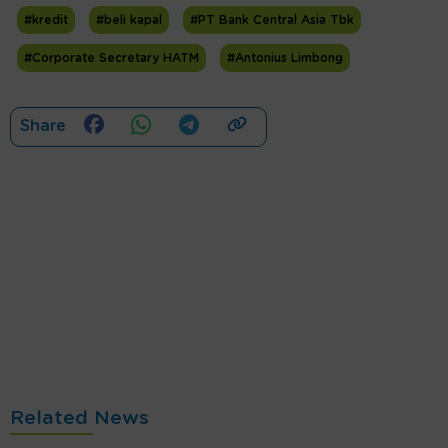
#kredit
#beli kapal
#PT Bank Central Asia Tbk
#Corporate Secretary HATM
#Antonius Limbong
Share
Related News