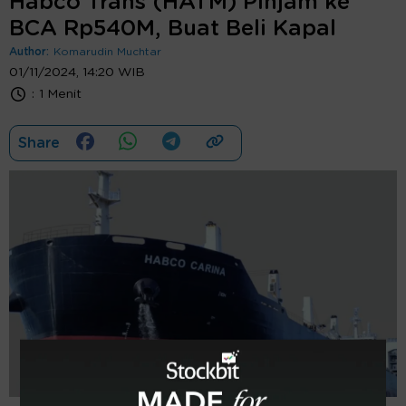
Habco Trans (HATM) Pinjam ke
BCA Rp540M, Buat Beli Kapal
Author:
Komarudin Muchtar
01/11/2024, 14:20 WIB
:
1 Menit
Share