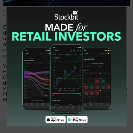
Ilustrasi dividen disertai kurva indeks harga yang menguat. FOTO -
ISTIMEWA
EmitenNews.com -
Sejumlah emiten siap menebar
dividen kepada para investor. Namun, sebelum
menerima santunan dividen itu, para saudagar harus
memastikan diri sebagai pemegang saham. Nah, hari
ini, Senin, 4 Mei 2026 ada enam emiten masuk
periode cum date.
Yaitu, Astra (ASII), Garudafood (GOOD), Medikaloka
Hermina (HEAL), Prodia (PRDA), SMBC Indonesia
(BTPN), dan Trisula (TRIS). ASII akan menebar
dividen final Rp11,7 triliun alias Rp292 per lembar.
Periode cum date 4 Mei 2026, recording date pada 6
Mei 2026 pukul 16.00 WIB, dan pembayaran pada 25
Mei 2026.