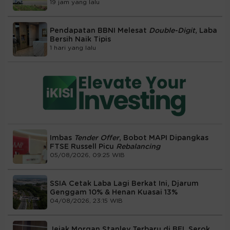
19 jam yang lalu
Pendapatan BBNI Melesat
Double-Digit
, Laba
Bersih Naik Tipis
1 hari yang lalu
Imbas
Tender Offer
, Bobot MAPI Dipangkas
FTSE Russell Picu
Rebalancing
05/08/2026, 09:25 WIB
SSIA Cetak Laba Lagi Berkat Ini, Djarum
Genggam 10% & Henan Kuasai 13%
04/08/2026, 23:15 WIB
Jejak Morgan Stanley Terbaru di BEI, Serok