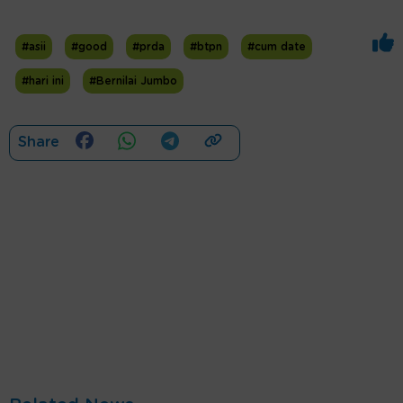
#asii
#good
#prda
#btpn
#cum date
#hari ini
#Bernilai Jumbo
Share