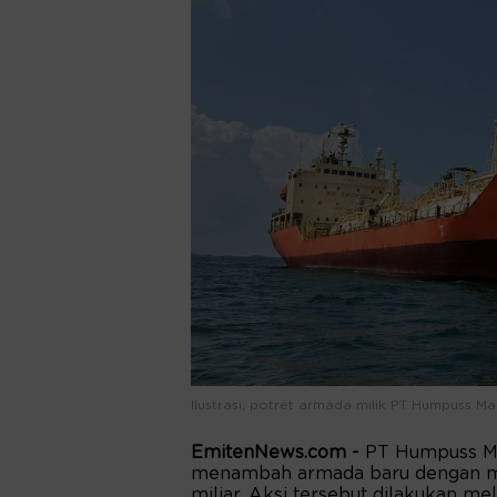
Ilustrasi, potret armada milik PT Humpuss Ma
EmitenNews.com -
PT Humpuss Ma
menambah armada baru dengan me
miliar. Aksi tersebut dilakukan m