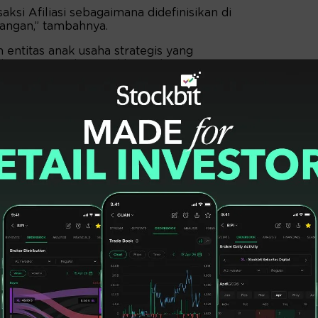
ksi Afiliasi sebagaimana didefinisikan di
uangan,” tambahnya.
entitas anak usaha strategis yang
 dengan porsi kepemilikan saham mencapai