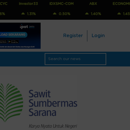
Investor33
IDXSMC-COM
ABX
ECONOMIC30
1.31%
0.50%
1.40%
1.45%
Register
Login