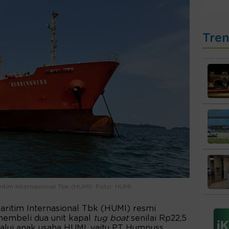
Tre
ritim Internasional Tbk (HUMI). Foto: HUMI
ritim Internasional Tbk (HUMI) resmi
mbeli dua unit kapal
tug boat
senilai Rp22,5
elalui anak usaha HUMI, yaitu PT Humpuss