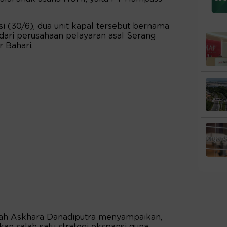
 (30/6), dua unit kapal tersebut bernama
 dari perusahaan pelayaran asal Serang
 Bahari.
urah Askhara Danadiputra menyampaikan,
an salah satu strategi ekspansi guna