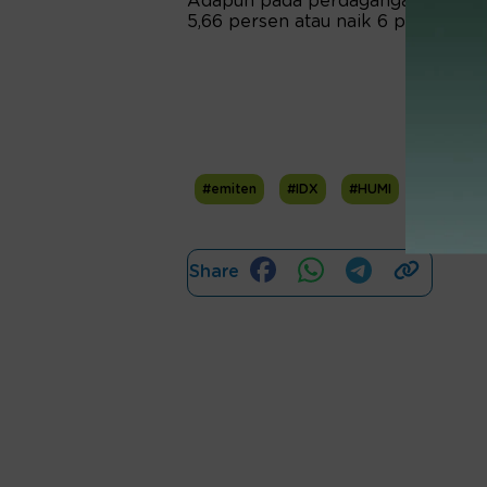
Adapun pada perdagangan intrada
5,66 persen atau naik 6 poin ke lev
#emiten
#IDX
#HUMI
Share