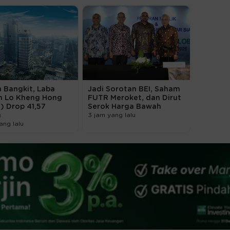
 Bangkit, Laba
Jadi Sorotan BEI, Saham
n Lo Kheng Hong
FUTR Meroket, dan Dirut
) Drop 41,57
Serok Harga Bawah
n
3 jam yang lalu
ang lalu