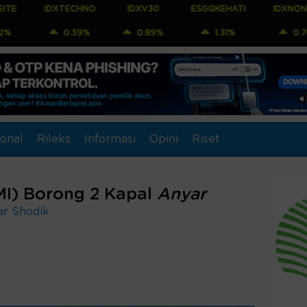
IDXTECHNO
IDXV30
ESGQKEHATI
IDXNONCYC
0.59%
0.89%
1.31%
0.76%
onal
Rileks
Informasi
Opini
Riset
I) Borong 2 Kapal
Anyar
ar Shodik