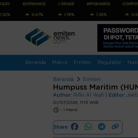
IDXFINANCE
I-GRADE
INFOBANK15
COMPOSITE
0.47%
1.76%
1.36%
0.92%
Beranda
Makro
Emiten
Regulator
Nasi
Beranda
Emiten
Humpuss Maritim (HUM
|
Author:
Rifki Al Wafi
Editor:
Jakf
01/07/2026, 11:15 WIB
:
1 Menit
Share