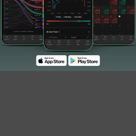
y Rabu (1/7), saham HUMI terpantau menguat
el Rp112.