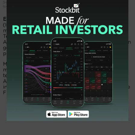
Seseorang berjalan di bagian teras depan gedung Bursa Efek
Indonesia. FOTO - ISTIMEWA
EmitenNews.com -
Indeks Harga Saham Gabungan
(IHSG) melonjak 1,21 persen menjadi 6.869. Itu
menyusul intensitas ketegangan geopolitik Timur
Tengah melandai. Kondisi itu tersaji setelah Presiden
Amerika Serikat (AS) Donald Trump mengumumkan
gencatan senjata Iran-Israel, dan menyerukan
perdamaian.
Meski perlu dilihat lagi apakah Israel dan Iran benar
menyetujui, dan akan mematuhi gencatan senjata
tersebut. Pullback harga minyak mentah dan dolar
AS juga meredakan kecemasan akan tekanan laju
inflasi. Selain itu, pasar juga mencermati langkah The
Fed di tengah tekanan Presiden Trump.