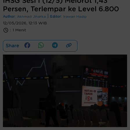
IHSG Sesi I (12/5) Melorot 1,43
Persen, Terlempar ke Level 6.800
|
Author:
Akhmad Jiharka
Editor:
Irawan Hadip
12/05/2026, 12:13 WIB
:
1 Menit
Share