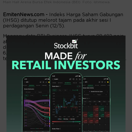
Main Hall Arena Bursa Efek Indonesia (BEI). Foto: Istimewa.
EmitenNews.com -
Indeks Harga Saham Gabungan
(IHSG) ditutup melorot tajam pada akhir sesi I
perdagangan Senin (12/5).
Mengacu data RTI Business, IHSG turun 98,492 poin
atau 1,43 persen ke level 6.807,128. IHSG sempat
dibuka di 6.946,845 dan menyentuh level tertinggi
6.977,286, sebelum berbalik tertekan hingga level
terendah 6.802,843 menjelang istirahat makan siang.