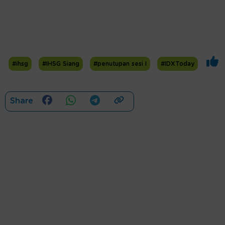
#ihsg
#IHSG Siang
#penutupan sesi I
#IDXToday
Share