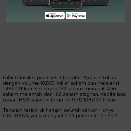
Nilai transaksi pada sesi I tercatat Rp7,505 triliun
dengan volume 18,899 miliar saham dan frekuensi
1.491.031 kali. Sebanyak 192 saham menguat, 456
saham melemah, dan 166 saham stagnan. Kapitalisasi
pasar IHSG siang ini turun ke Rp12.108,037 triliun.
Tekanan terjadi di hampir seluruh sektor. Hanya
IDXTRANS yang menguat 2,73 persen ke 2.065,21.