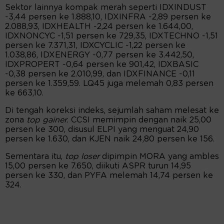
Sektor lainnya kompak merah seperti IDXINDUST
-3,44 persen ke 1.888,10, IDXINFRA -2,89 persen ke
2.088,93, IDXHEALTH -2,24 persen ke 1.644,00,
IDXNONCYC -1,51 persen ke 729,35, IDXTECHNO -1,51
persen ke 7.371,31, IDXCYCLIC -1,22 persen ke
1.038,86, IDXENERGY -0,77 persen ke 3.442,50,
IDXPROPERT -0,64 persen ke 901,42, IDXBASIC
-0,38 persen ke 2.010,99, dan IDXFINANCE -0,11
persen ke 1.359,59. LQ45 juga melemah 0,83 persen
ke 663,10.
Di tengah koreksi indeks, sejumlah saham melesat ke
zona
top gainer.
CCSI memimpin dengan naik 25,00
persen ke 300, disusul ELPI yang menguat 24,90
persen ke 1.630, dan KJEN naik 24,80 persen ke 156.
Sementara itu,
top loser
dipimpin MORA yang ambles
15,00 persen ke 7.650, diikuti ASPR turun 14,95
persen ke 330, dan PYFA melemah 14,74 persen ke
324.