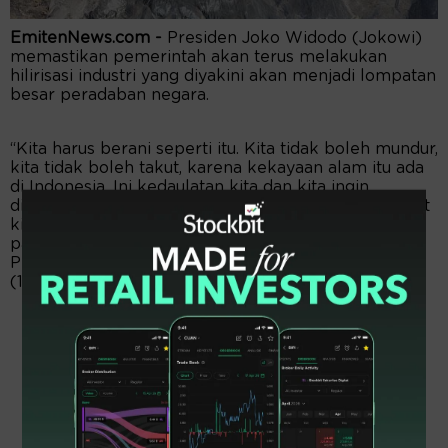
EmitenNews.com -
Presiden Joko Widodo (Jokowi)
memastikan pemerintah akan terus melakukan
hilirisasi industri yang diyakini akan menjadi lompatan
besar peradaban negara.
“Kita harus berani seperti itu. Kita tidak boleh mundur,
kita tidak boleh takut, karena kekayaan alam itu ada
di Indonesia. Ini kedaulatan kita dan kita ingin
dinikmati oleh rakyat kita, dinikmati oleh masyarakat
kita,” tegas Presiden saat memberikan sambutan
pada Peringatan Hari Ulang Tahun (HUT) ke-50 PDI
Perjuangan di JIExpo Kemayoran, Jakarta, Selasa
(10/01/2023).