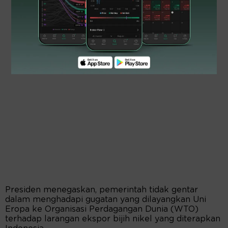
Presiden menegaskan, pemerintah tidak gentar
dalam menghadapi gugatan yang dilayangkan Uni
Eropa ke Organisasi Perdagangan Dunia (WTO)
terhadap larangan ekspor bijih nikel yang diterapkan