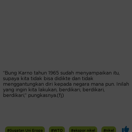
“Bung Karno tahun 1965 sudah menyampaikan itu,
supaya kita tidak bisa didikte dan tidak
menggantungkan diri kepada negara mana pun. Inilah
yang ingin kita lakukan, berdikari, berdikari,
berdikari,” pungkasnya.(fj)
#Gugatan Uni Eropa
#WTO
#ekspor nikel
#nikel