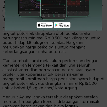
maupun juga ayam telur, Mentan sekaligus Kepala
Badan Pangan Nasional memerintahkan kepada kami
untuk menjaga stabilisasi produksi dan juga harga
untuk komoditas ayam dan telur ini khususnya di
tingkat peternak,” ujar Agung usai rapat.
Dalam rapat tersebut, harga penjualan ayam hidup di
tingkat peternak disepakati oleh pelaku usaha
perunggasan minimal Rp19.500 per kilogram untuk
bobot hidup 1,8 kilogram ke atas. Harga ini
merupakan harga psikologis untuk menjaga
keberlangsungan usaha peternak.
“Tadi kembali kami melakukan pertemuan dengan
kementerian lembaga terkait dan juga seluruh
asosiasi, kemudian perusahaan peternakan ayam
broiler juga koperasi untuk bersama-sama
mengambil komitmen harga penjualan ayam hidup di
tingkat peternak yaitu di angka minimal Rp19.500
untuk bobot 1,8 kg ke atas,” kata Agung.
Menurut Agung, angka tersebut disepakati setelah
mempertimbangkan kondisi di lapangan, termasuk
kenaikan harga pakan dan biaya logistik.