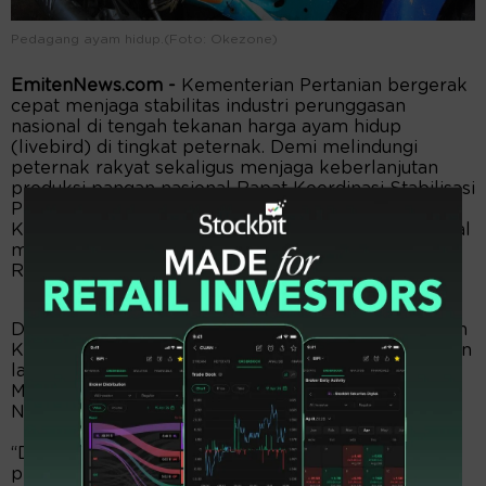
Pedagang ayam hidup.(Foto: Okezone)
EmitenNews.com -
Kementerian Pertanian bergerak
cepat menjaga stabilitas industri perunggasan
nasional di tengah tekanan harga ayam hidup
(livebird) di tingkat peternak. Demi melindungi
peternak rakyat sekaligus menjaga keberlanjutan
produksi pangan nasional Rapat Koordinasi Stabilisasi
Perunggasan Nasional yang digelar di Kantor
Kementan Senin (19/5/2026) menyepakati harga jual
minimum ayam hidup di tingkat peternak sebesar
Rp19.500/kg.
Direktur Jenderal Peternakan dan Kesehatan Hewan
Kementerian Pertanian, Agung Suganda, mengatakan
langkah stabilisasi dilakukan atas arahan langsung
Menteri Pertanian sekaligus Kepala Badan Pangan
Nasional Andi Amran Sulaiman.
“Dalam rangka menjaga stabilisasi industri
perunggasan nasional baik untuk ayam pedaging