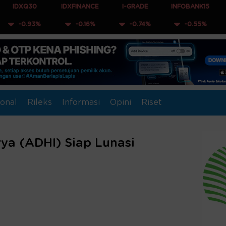
0
IDXFINANCE
I-GRADE
INFOBANK15
COMPOSI
3%
-0.16%
-0.74%
-0.55%
-0.49
onal
Rileks
Informasi
Opini
Riset
ya (ADHI) Siap Lunasi