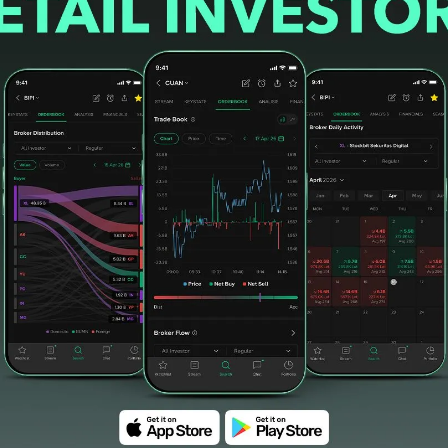
si utang
#surat utang
#obligasi