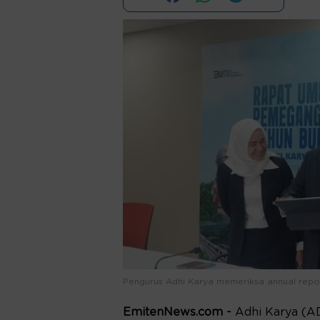
Pengurus Adhi Karya memeriksa annual repor
EmitenNews.com -
Adhi Karya (AD