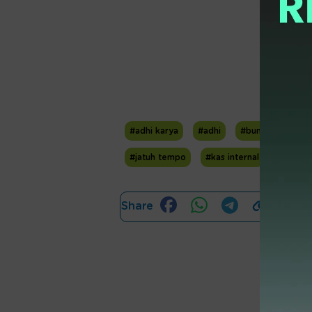
#adhi karya
#adhi
#bumn
#luna
#jatuh tempo
#kas internal
Share