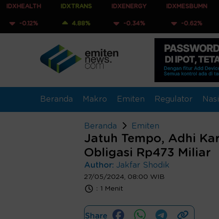
TH
IDXTRANS
IDXENERGY
IDXMESBUMN
IDXQ3
2%
4.88%
-0.34%
-0.62%
-0.9
Beranda
Makro
Emiten
Regulator
Nasi
Beranda
Emiten
Jatuh Tempo, Adhi Kar
Obligasi Rp473 Miliar
Author:
Jakfar Shodik
27/05/2024, 08:00 WIB
:
1 Menit
Share