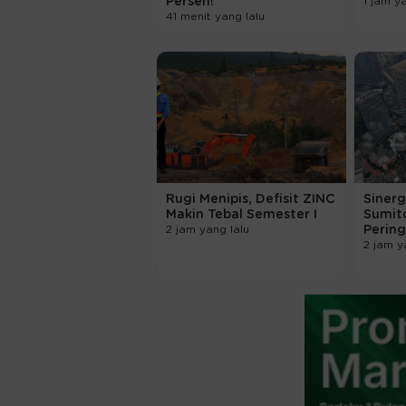
Persen!
1 jam y
41 menit yang lalu
Rugi Menipis, Defisit ZINC
Sinerg
Makin Tebal Semester I
Sumit
2 jam yang lalu
Pering
2 jam y