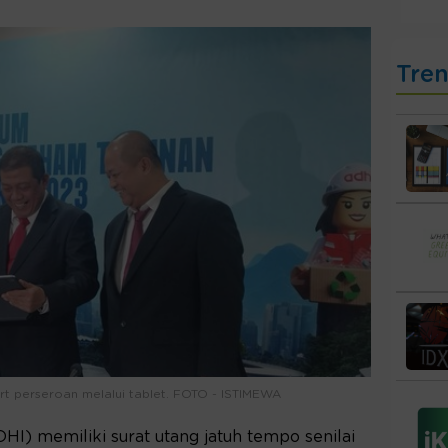
Tre
t perseroan melalui tablet. FOTO - ISTIMEWA
HI) memiliki surat utang jatuh tempo senilai