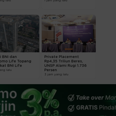
ang lalu
1 jam yang lalu
i BNI dan
Private Placement
omo Life Topang
Rp4,35 Triliun Beres,
kat BNI Life
UNSP Alami Rugi 1.736
ang lalu
Persen
3 jam yang lalu