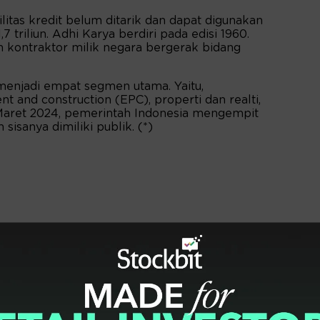
ilitas kredit belum ditarik dan dapat digunakan
 triliun. Adhi Karya berdiri pada edisi 1960.
 kontraktor milik negara bergerak bidang
n menjadi empat segmen utama. Yaitu,
t and construction (EPC), properti dan realti,
31 Maret 2024, pemerintah Indonesia mengempit
sisanya dimiliki publik. (*)