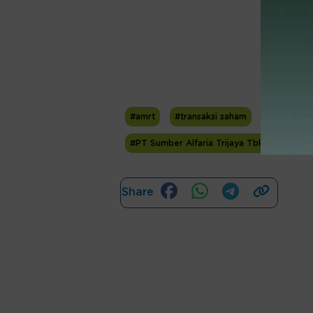
#amrt
#transaksi saham
#Morgan St
#PT Sumber Alfaria Trijaya Tbk. (AMRT)
Share