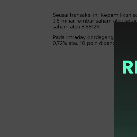
Seusai transaksi ini, kepemilikan
3,8 miliar lembar saham atau seta
saham atau 8,8812%.
Pada intraday perdagangan Rabu (
0,72% atau 10 poin dibanding pen