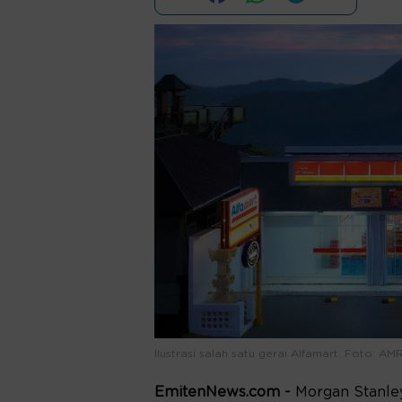
Ilustrasi salah satu gerai Alfamart. Foto: AMR
EmitenNews.com -
Morgan Stanley