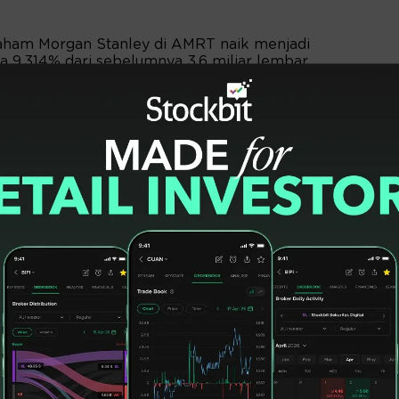
 saham Morgan Stanley di AMRT naik menjadi
ra 9,314% dari sebelumnya 3,6 miliar lembar
3/6), saham AMRT terpantau di Rp1.370, turun
utupan sebelumnya.