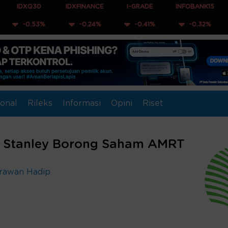
0
IDXFINANCE
I-GRADE
INFOBANK15
COMPOSI
3%
-0.24%
-0.41%
-0.32%
-0.12
onal
Rileks
Informasi
Opini
Riset
n Stanley Borong Saham AMRT
Irawan Hadip