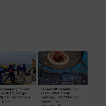
Perpanjang Tender
Saham MDIA Melonjak
ela KETR, Harga
274%, VIVA Masih
 Rp523 Per Saham
Kantongi 80,73 Persen
ang lalu
Kepemilikan
1 jam yang lalu