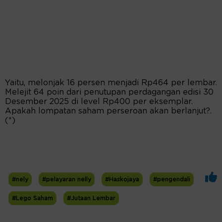
Yaitu, melonjak 16 persen menjadi Rp464 per lembar.
Melejit 64 poin dari penutupan perdagangan edisi 30
Desember 2025 di level Rp400 per eksemplar.
Apakah lompatan saham perseroan akan berlanjut?.
(*)
#nely
#pelayaran nelly
#Haskojaya
#pengendali
#Lego Saham
#Jutaan Lembar