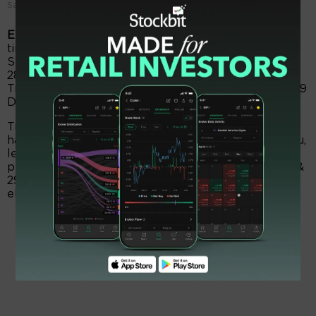
Salah satu armada kapal besutan perseroan. FOTO - ISTIMEWA
EmitenNews.com -
Haskojaya Abadi mengurangi
timbunan saham Pelayaran Nelly Dwi Putri (NELY).
Sang pengendali perseroan itu, diketahui melepas
28.540.000 helai alias 28,54 juta saham perseroan.
Transaksi divestasi itu, telah dituntaskan pada 24 & 29
Desember 2025.
Transaksi pengurangan saham itu dilakukan dengan
harga rata-rata Rp350 per saham. Harga divestasi itu,
lebih rendah 54 poin alias 13,36 persen dari
penutupan perdagangan saham perseroan edisi 24 &
29 Desember 2025 dengan rata-rata Rp404 per
eksemplar.