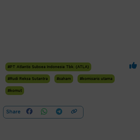
#PT Atlantis Subsea Indonesia Tbk. (ATLA)
#Rudi Reksa Sutantra
#saham
#komisaris utama
#komut
Share