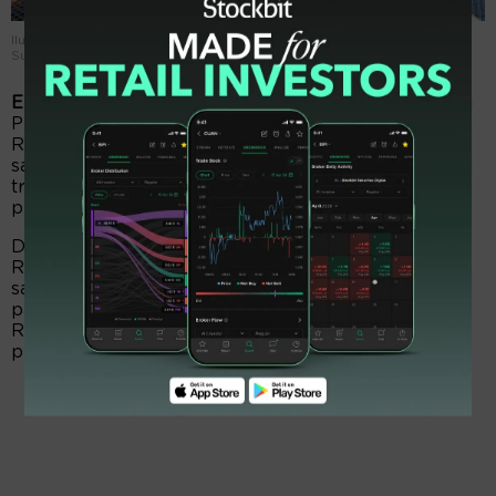
Ilustrasi PT Atlantis Subsea Indonesia Tbk. (ATLA). Dok. Atlantis
Subsea.
EmitenNews.com -
Komisaris utama dan pengendali
PT Atlantis Subsea Indonesia Tbk. (ATLA), Rudi
Reksa Sutantra mengurangi porsi kepemilikan
sahamnya pada 24 dan 25 September 2025. Setelah
transaksi itu, sang komut kini mengoleksi 50,16
persen saham ATLA.
Dalam keterangan tertulisnya Senin (29/9/2025),
Rudi Reksa Sutantra menyampaikan telah menjual
saham ATLA sebanyak 5.785.600 lembar saham
pada harga Rp67 dan sebanyak 25.820.000, harga
Rp70 per saham namun tidak disebutkan tujuan
penjualannya.