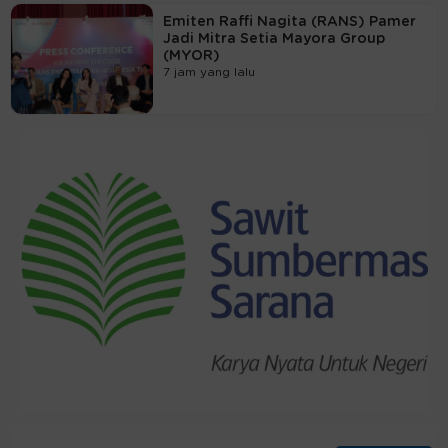
Emiten Raffi Nagita (RANS) Pamer
Jadi Mitra Setia Mayora Group
(MYOR)
7 jam yang lalu