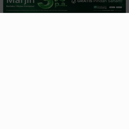
8 jam yang lalu
Perkuat Dominasi Perluas Jaringan,
Alfamart (AMRT) Buka 323 Gerai
10 jam yang lalu
Senyap! Mantan Bos BCA, Setijoso
Ternyata Pegang 1,16% Saham GJTL
11 jam yang lalu
Emiten Istri Aguan Dirikan "Oriental
Kopi" Bareng Investor Malaysia
13 jam yang lalu