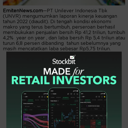
EmitenNews.com
—PT Unilever Indonesia Tbk
(UNVR) mengumumkan laporan kinerja keuangan
tahun 2022 (diaudit). Di tengah kondisi ekonomi
makro yang terus bertumbuh, perseroan berhasil
membukukan penjualan bersih Rp 41,2 triliun, tumbuh
4,2% year on year , dan laba bersih Rp 5,4 triliun atau
turun 6,8 persen dibanding tahun sebelumnya yang
masih mencatatkan laba sebesar Rp5,75 triliun.