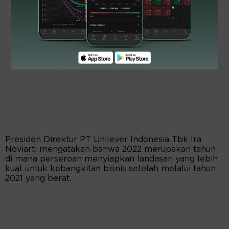
Presiden Direktur PT Unilever Indonesia Tbk Ira
Noviarti mengatakan bahwa 2022 merupakan tahun
di mana perseroan menyiapkan landasan yang lebih
kuat untuk kebangkitan bisnis setelah melalui tahun
2021 yang berat.