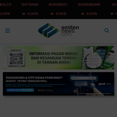
IDXTRANS
IDXENERGY
IDXMESBUMN
IDXQ30
0.00%
0.00%
0.00%
0.00%