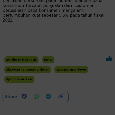
penjualan perseroan pada outlets ataupun pada
konsumen, tercatat penjualan dari customer
perusahaan pada konsumen mengalami
pertumbuhan kuat sebesar 5,6% pada tahun fiskal
2022.
#Unilever Indonesia
#unvr
#laporan keuangan unilever
#penjualan unilever
#produk unilever
Share