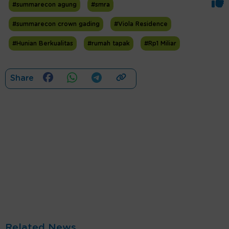
#summarecon agung
#smra
#summarecon crown gading
#Viola Residence
#Hunian Berkualitas
#rumah tapak
#Rp1 Miliar
Share
Related News