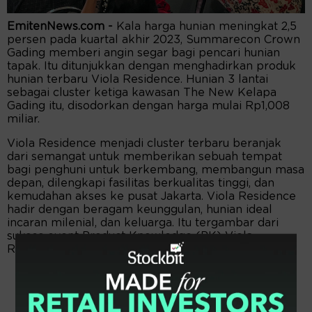
EmitenNews.com -
Kala harga hunian meningkat 2,5
persen pada kuartal akhir 2023, Summarecon Crown
Gading memberi angin segar bagi pencari hunian
tapak. Itu ditunjukkan dengan menghadirkan produk
hunian terbaru Viola Residence. Hunian 3 lantai
sebagai cluster ketiga kawasan The New Kelapa
Gading itu, disodorkan dengan harga mulai Rp1,008
miliar.
Viola Residence menjadi cluster terbaru beranjak
dari semangat untuk memberikan sebuah tempat
bagi penghuni untuk berkembang, membangun masa
depan, dilengkapi fasilitas berkualitas tinggi, dan
kemudahan akses ke pusat Jakarta. Viola Residence
hadir dengan beragam keunggulan, hunian ideal
incaran milenial, dan keluarga. Itu tergambar dari
sukses event Product Knowledge (PK) Viola
Residence pada 6 November 2023 lalu.