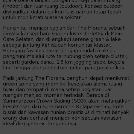
udara secara lancar. Dengan konsep dalam ruang
(indoor) dan luar ruang (outdoor), konsep outdoor
diwujudkan dalam balkon luas namun tetap teduh
untuk menikmati suasana sekitar.
Hunian itu, menjadi bagian dari The Florana, sebuah
inovasi konsep baru super cluster terletak di Main
Gate Selatan, dan dilengkapi serene green & lake
sebagai jantung kehidupan komunitas klaster.
Beragam fasilitas dapat dengan mudah diakses
penghuni melalui rute terhubung oleh setiap cluster,
seperti garden, danau, 2,6 km jogging track, bicycle
line, hingga jalur pedestrian untuk para pejalan kaki.
Pada jantung The Florana, penghuni dapat menikmati
green spine yang memiliki kesejukan alami, ruang
hijau, dan tempat di mana setiap kegiatan luar
ruangan menjadi momen terindah. Berada di
Summarecon Crown Gading (SCG), akan melanjutkan
kesuksesan dari Summarecon Kelapa Gading, kota
bisnis dan kawasan hunian prestisius diminati banyak
orang, dan berhasil menjadi ikon sebuah kawasan
ideal dari generasi ke generasi.