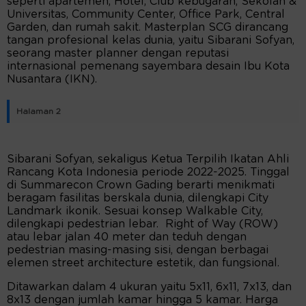
seperti apartemen, Hotel, Club kebugaran, Sekolah &
Universitas, Community Center, Office Park, Central
Garden, dan rumah sakit. Masterplan SCG dirancang
tangan profesional kelas dunia, yaitu Sibarani Sofyan,
seorang master planner dengan reputasi
internasional pemenang sayembara desain Ibu Kota
Nusantara (IKN).
Halaman 2
Sibarani Sofyan, sekaligus Ketua Terpilih Ikatan Ahli
Rancang Kota Indonesia periode 2022-2025. Tinggal
di Summarecon Crown Gading berarti menikmati
beragam fasilitas berskala dunia, dilengkapi City
Landmark ikonik. Sesuai konsep Walkable City,
dilengkapi pedestrian lebar. Right of Way (ROW)
atau lebar jalan 40 meter dan teduh dengan
pedestrian masing-masing sisi, dengan berbagai
elemen street architecture estetik, dan fungsional.
Ditawarkan dalam 4 ukuran yaitu 5x11, 6x11, 7x13, dan
8x13 dengan jumlah kamar hingga 5 kamar. Harga