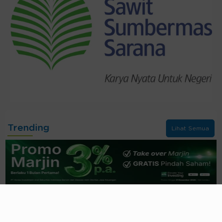
Trending
Lihat Semua
Pendapatan BBNI Melesat
Double-Digit
, Laba
Bersih Naik Tipis
7 jam yang lalu
Imbas
Tender Offer
, Bobot MAPI Dipangkas
FTSE Russell Picu
Rebalancing
20 jam yang lalu