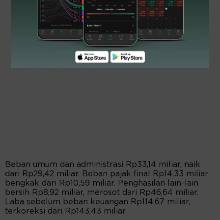
Beban umum dan administrasi Rp33,14 miliar, naik
dari Rp29,42 miliar. Beban pajak final Rp14,33 miliar
bengkak dari Rp10,59 miliar. Penghasilan lain-lain
bersih Rp8,92 miliar, merosot dari Rp46,64 miliar.
Laba sebelum beban keuangan Rp114,67 miliar,
terkoreksi dari Rp143,43 miliar.