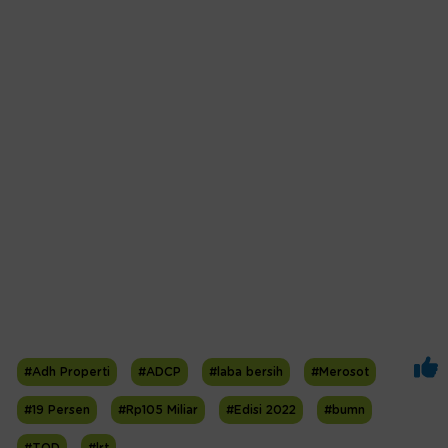
#Adh Properti
#ADCP
#laba bersih
#Merosot
#19 Persen
#Rp105 Miliar
#Edisi 2022
#bumn