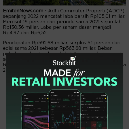
EmitenNews.com -
Adhi Commuter Properti (ADCP)
sepanjang 2022 mencatat laba bersih Rp105,01 miliar.
Merosot 19 persen dari periode sama 2021 sejumlah
Rp130,36 miliar. Laba per saham dasar menjadi
Rp4,97 dari Rp6,52.
Pendapatan Rp592,68 miliar, surplus 5,1 persen dari
edisi sama 2021 sebesar Rp563,68 miliar. Beban
pokok pendapatan bengkak 5,4 persen dari episode
sama 2021 sejumlah Rp416,88 miliar. Laba kotor
Rp153,22 miliar, menanjak 4,3 persen dari posisi sama
2021 senilai Rp146,80 miliar.