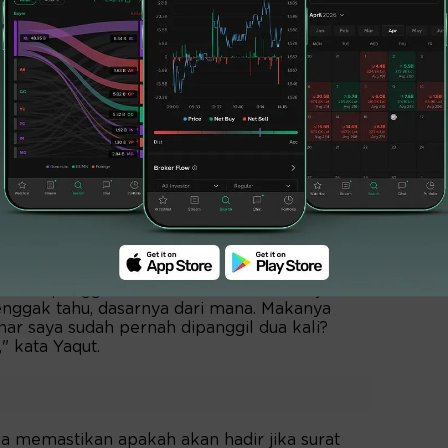
kat ASN di tempat saya di Kementerian Agama
 bareng-bareng. Bahkan kalau menterinya
d gitu ya," ucap dia.
s juga menolak disebut mangkir dari dua
 Hak Angket Haji DPR untuk dimintai
jauh ini, tidak pernah menerima surat
rat panggilan itu. Bisa dicek di Kesekjenan
 enggak tahu, dasarnya dari mana. Makanya
ar saya sudah pernah dipanggil dua kali?
 kata Yaqut.
sa memastikan apakah akan hadir jika surat