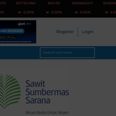
IDXTECHNO
IDXV30
ESGQKEHATI
IDXNONCYC
0.00%
0.00%
0.00%
0.00%
Register
Login