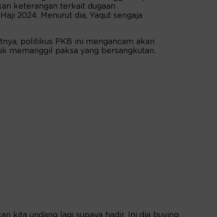
an keterangan terkait dugaan
ji 2024. Menurut dia, Yaqut sengaja
jutnya, politikus PKB ini mengancam akan
tuk memanggil paksa yang bersangkutan.
an kita undang lagi supaya hadir. Ini dia buying