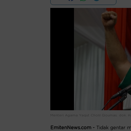
Menteri Agama Yaqut Cholil Qoumas. dok. 
EmitenNews.com -
Tidak gentar 