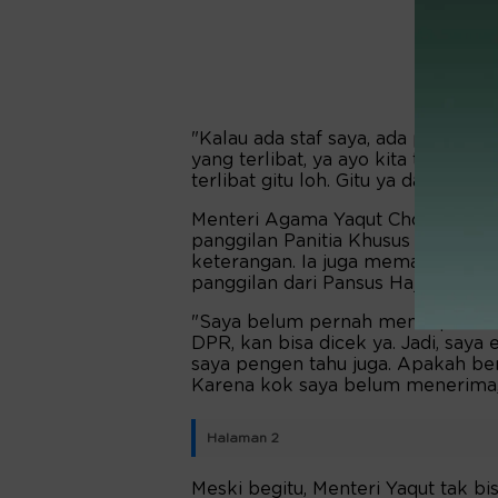
"Kalau ada staf saya, ada perang
yang terlibat, ya ayo kita tindak
terlibat gitu loh. Gitu ya dalam frau
Menteri Agama Yaqut Cholil Qouma
panggilan Panitia Khusus (Pansus)
keterangan. Ia juga memastikan, se
panggilan dari Pansus Haji.
"Saya belum pernah mendapatkan su
DPR, kan bisa dicek ya. Jadi, saya
saya pengen tahu juga. Apakah ben
Karena kok saya belum menerima,"
Halaman 2
Meski begitu, Menteri Yaqut tak bi