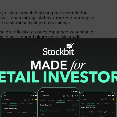
a ialah jemaah haji yang baru mendaftar
kat tahun ini juga. Artinya, mereka berangkat
ti dialami banyak jemaah lainnya.
 ada gratifikasi atau penyimpangan keuangan di
ak-pihak aparat hukum untuk bicara di
t memastikan, Kemenag tak pernah main-main
itu, pemerintah dalam hal ini pun siap
angnya kepada publik.