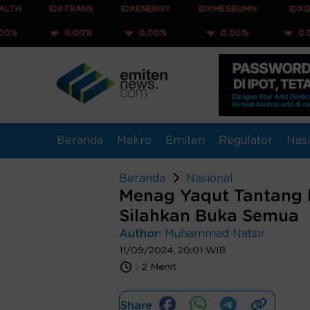
IDXTRANS
IDXENERGY
IDXMESBUMN
IDXQ30
0.00%
0.00%
0.00%
0.00%
Beranda
Makro
Emiten
Regulator
Nasi
Beranda
Nasional
Menag Yaqut Tantang P
Silahkan Buka Semua
Author:
Muhammad Natsir
11/09/2024, 20:01 WIB
:
2 Menit
Share