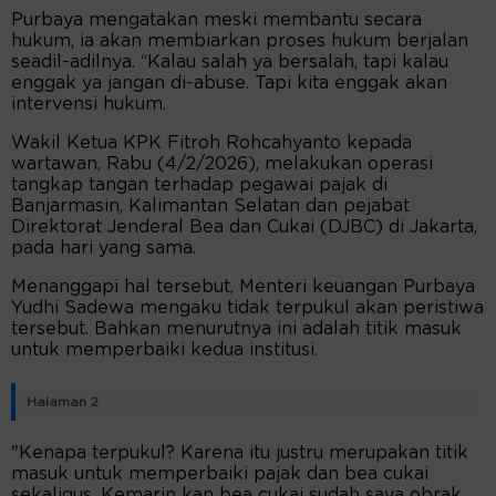
Purbaya mengatakan meski membantu secara
hukum, ia akan membiarkan proses hukum berjalan
seadil-adilnya. “Kalau salah ya bersalah, tapi kalau
enggak ya jangan di-abuse. Tapi kita enggak akan
intervensi hukum.
Wakil Ketua KPK Fitroh Rohcahyanto kepada
wartawan, Rabu (4/2/2026), melakukan operasi
tangkap tangan terhadap pegawai pajak di
Banjarmasin, Kalimantan Selatan dan pejabat
Direktorat Jenderal Bea dan Cukai (DJBC) di Jakarta,
pada hari yang sama.
Menanggapi hal tersebut, Menteri keuangan Purbaya
Yudhi Sadewa mengaku tidak terpukul akan peristiwa
tersebut. Bahkan menurutnya ini adalah titik masuk
untuk memperbaiki kedua institusi.
Halaman 2
"Kenapa terpukul? Karena itu justru merupakan titik
masuk untuk memperbaiki pajak dan bea cukai
sekaligus. Kemarin kan bea cukai sudah saya obrak