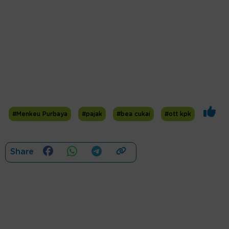
#Menkeu Purbaya
#pajak
#bea cukai
#ott kpk
Share