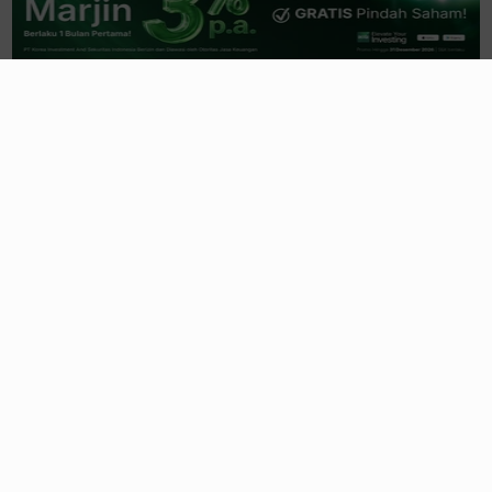
Rubrikasi
Emiten News
Makro
Riset
Emiten
Opini