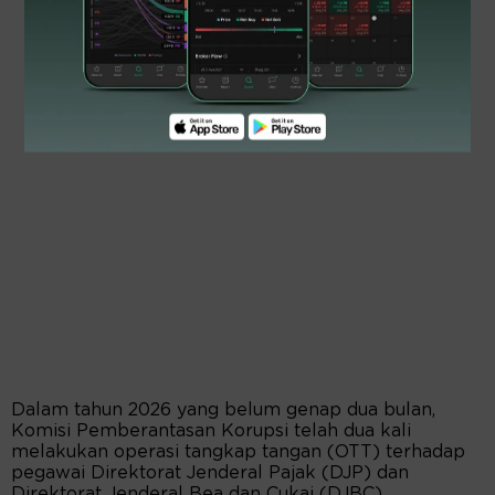
Dalam tahun 2026 yang belum genap dua bulan,
Komisi Pemberantasan Korupsi telah dua kali
melakukan operasi tangkap tangan (OTT) terhadap
pegawai Direktorat Jenderal Pajak (DJP) dan
Direktorat Jenderal Bea dan Cukai (DJBC).