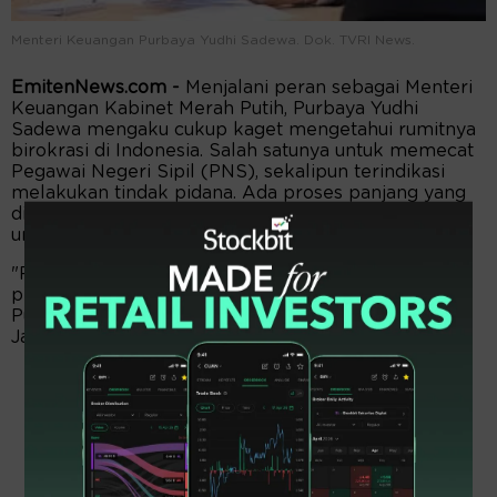
Menteri Keuangan Purbaya Yudhi Sadewa. Dok. TVRI News.
EmitenNews.com -
Menjalani peran sebagai Menteri
Keuangan Kabinet Merah Putih, Purbaya Yudhi
Sadewa mengaku cukup kaget mengetahui rumitnya
birokrasi di Indonesia. Salah satunya untuk memecat
Pegawai Negeri Sipil (PNS), sekalipun terindikasi
melakukan tindak pidana. Ada proses panjang yang
dilalui. Kalau langsung main pecat, terbuka peluang
untuk dibawa ke jalur hukum.
"Rupanya kalau di pegawai negeri kita enggak bisa
pecat. Merumahkan juga enggak bisa," kata Menkeu
Purbaya saat rapat kerja dengan Komisi XI DPR,
Jakarta, Rabu (4/2/2026).