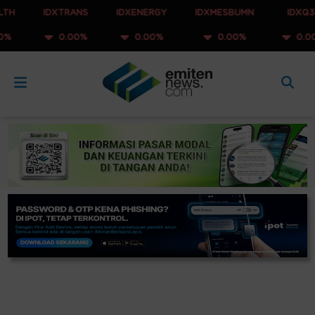
IDXTRANS
IDXENERGY
IDXMESBUMN
IDXQ30
0.00%
0.00%
0.00%
0.00%