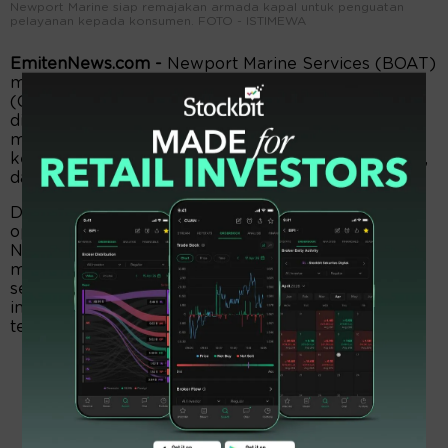
Newport Marine siap remajakan armada kapal untuk penguatan
pelayanan kepada konsumen. FOTO - ISTIMEWA
EmitenNews.com -
Newport Marine Services (BOAT)
menyiapkan belanja modal alias capital expenditure
(Capex) 2025 senilai USD1 juta. Dana itu, akan
dialokasikan untuk peremajaan armada kapal, guna
memastikan perusahaan tetap dapat memenuhi
kebutuhan pelanggan dengan armada lebih modern,
dan efisien.
Dengan strategi fokus pada peningkatan kapasitas
operasional, dan ekspansi pasar internasional,
Newport Marine Services optimistis dapat
mempertahankan tren pertumbuhan positif
sepanjang 2025, dan seterusnya. Aaplagi, outlook
industri minyak dan gas bumi tahun ini diprediksi
terus tumbuh positif.