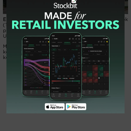
EmitenNews.com
— PT Tembaga Mulia Semanan Tbk
(TBMS) meraih penjualan USD205,61 juta hingga
periode 31 Maret 2022 meningkat dari penjualan
USD176,79 juta di periode sama tahun sebelumnya.
Menurut laporan keuangan perseroan Kamis, laba
kotor tercatat sebesar USD4,67 juta naik dari laba
kotor USD4,47 juta tahun sebelumnya.