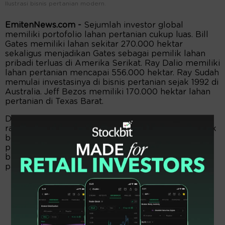
Ilustrasi bisnis pertanian modern.
EmitenNews.com -
Sejumlah investor global
memiliki portofolio lahan pertanian cukup luas. Bill
Gates memiliki lahan sekitar 270.000 hektar
sekaligus menjadikan Gates sebagai pemilik lahan
pribadi terluas di Amerika Serikat. Ray Dalio memiliki
lahan pertanian mencapai 556.000 hektar. Ray Sudah
memulai investasinya di bisnis pertanian sejak 1992 di
Australia. Jeff Bezos memiliki 170.000 hektar lahan
pertanian di Texas Barat.
Di Hawaii, Mark Zuckerberg membangun komplek
rahasia seluas 600 hektar. Sementara legenda sepak
bola David Beckham terjun ke dunia bisnis lahan
pertanian. Beckham membeli properti khusus
beserta Gudang di Cotswolds seharga Rp 241 miliar
pada 2016.