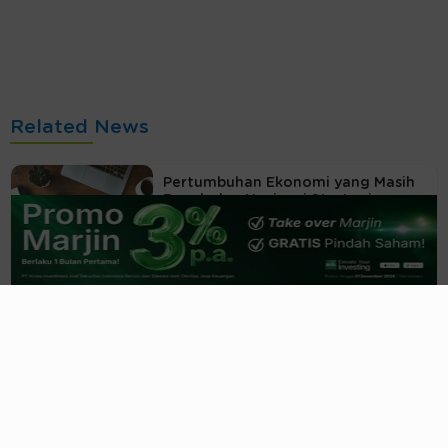
Related News
Pertumbuhan Ekonomi yang Masih
Rapuh dan Navigasi Strategis
Portofolio
11 jam yang lalu
Green Equity: Komitmen Nyata
atau Sekadar Gimmick BEI?
12 jam yang lalu
Aturan Free Float 15%: Ujian