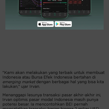
"Kami akan melakukan yang terbaik untuk membuat
Indonesia atau Bursa Efek Indonesia bertahan di
emerging market
dengan berbagai hal yang bisa kita
lakukan," ujar Irvan.
Menanggapi lesunya transaksi pasar akhir-akhir ini,
Irvan optimis pasar modal Indonesia masih punya
potensi besar. Ia mencontohkan BEI pernah