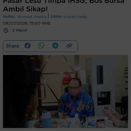
Pasar Lesu Timpa IHSG, Bos Bursa
Ambil Sikap!
|
Author:
Akhmad Jiharka
Editor:
Irawan Hadip
08/07/2026, 15:00 WIB
:
2 Menit
Share