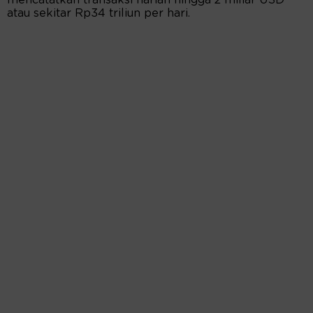
mencatatkan transaksi harian hingga 2 miliar USD
atau sekitar Rp34 triliun per hari.