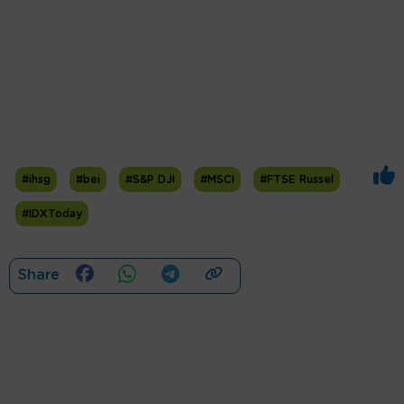
#ihsg
#bei
#S&P DJI
#MSCI
#FTSE Russel
#IDXToday
Share