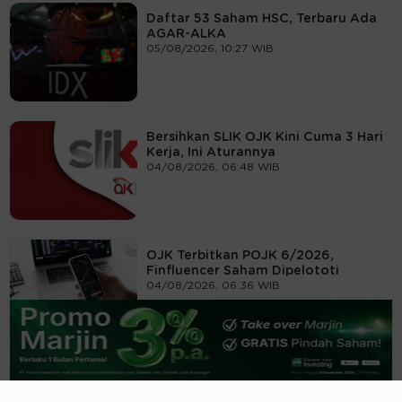
Daftar 53 Saham HSC, Terbaru Ada
AGAR-ALKA
05/08/2026, 10:27 WIB
Bersihkan SLIK OJK Kini Cuma 3 Hari
Kerja, Ini Aturannya
04/08/2026, 06:48 WIB
OJK Terbitkan POJK 6/2026,
Finfluencer Saham Dipelototi
04/08/2026, 06:36 WIB
Siap-Siap, Saham Tak Penuhi Free
Float 15% Akan Ditandai BEI