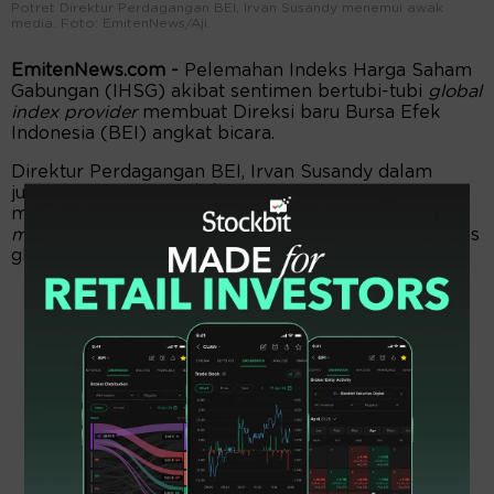
Potret Direktur Perdagangan BEI, Irvan Susandy menemui awak
media. Foto: EmitenNews/Aji.
EmitenNews.com -
Pelemahan Indeks Harga Saham
Gabungan (IHSG) akibat sentimen bertubi-tubi
global
index provider
membuat Direksi baru Bursa Efek
Indonesia (BEI) angkat bicara.
Direktur Perdagangan BEI, Irvan Susandy dalam
jumpa pers, Rabu (8/7/2026) BEI berkomitmen
menjaga status Indonesia tetap di kelas
emerging
market
di tengah ancaman penurunan dari dua indeks
global MSCI dan S&P DJI.