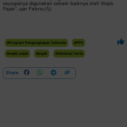
seyogianya digunakan sebaik-baiknya oleh Wajib
Pajak”, ujar Febrio.(fj)
#Program Pengungkapan Sukarela
#PPS
#wajib pajak
#pajak
#deklarasi harta
Share