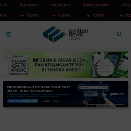
IDXTRANS
IDXENERGY
IDXMESBUMN
IDXQ30
0.00%
0.00%
0.00%
0.00%