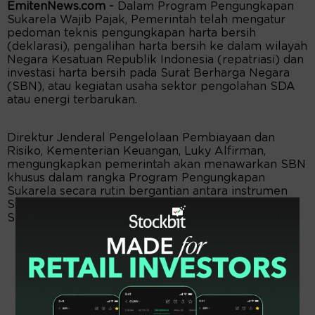
EmitenNews.com -
Dalam Program Pengungkapan
Sukarela Wajib Pajak, Pemerintah telah mengatur
pedoman teknis pengungkapan harta bersih
(deklarasi), pengalihan harta bersih ke dalam wilayah
Negara Kesatuan Republik Indonesia (repatriasi) dan
investasi harta bersih pada Surat Berharga Negara
(SBN), atau kegiatan usaha sektor pengolahan SDA
atau energi terbarukan.
Direktur Jenderal Pengelolaan Pembiayaan dan
Risiko, Kementerian Keuangan, Luky Alfirman,
mengungkapkan pemerintah akan menawarkan SBN
khusus dalam rangka Program Pengungkapan
Sukarela secara rutin bergantian antara instrumen
Surat Utang Negara (SUN) dan Surat Berharga
Syariah Negara (SBSN).