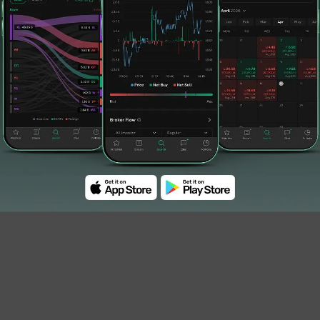
usahaan dengan baik akan menjadi landasan
uhan berkelanjutan, dan menciptakan nilai
)