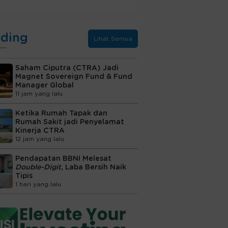
nding
Lihat Semua
Saham Ciputra (CTRA) Jadi
Magnet Sovereign Fund & Fund
Manager Global
11 jam yang lalu
Ketika Rumah Tapak dan
Rumah Sakit jadi Penyelamat
Kinerja CTRA
12 jam yang lalu
Pendapatan BBNI Melesat
Double-Digit
, Laba Bersih Naik
Tipis
1 hari yang lalu