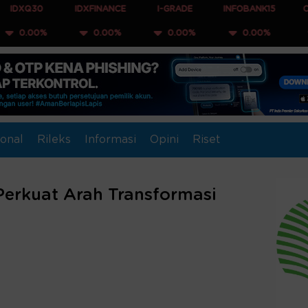
IDXFINANCE
I-GRADE
INFOBANK15
COMPOSITE
0.00%
0.00%
0.00%
0.00%
onal
Rileks
Informasi
Opini
Riset
erkuat Arah Transformasi