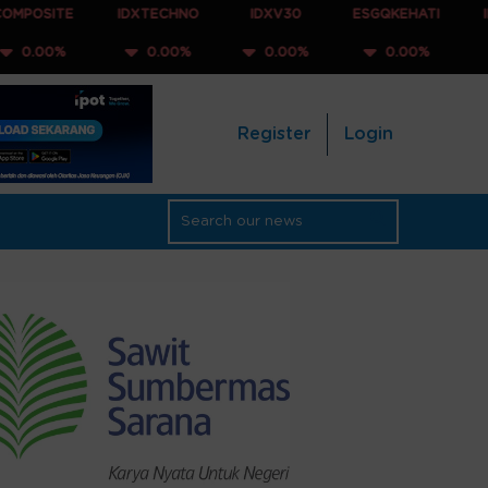
IDXTECHNO
IDXV30
ESGQKEHATI
IDXNONCYC
0.00%
0.00%
0.00%
0.00%
Register
Login