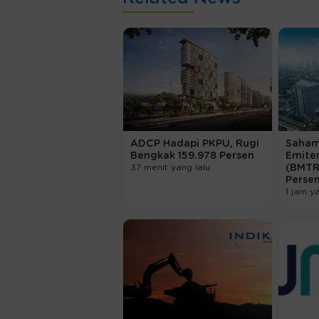
ADCP Hadapi PKPU, Rugi
Saham
Bengkak 159.978 Persen
Emite
37 menit yang lalu
(BMTR
Perse
1 jam y