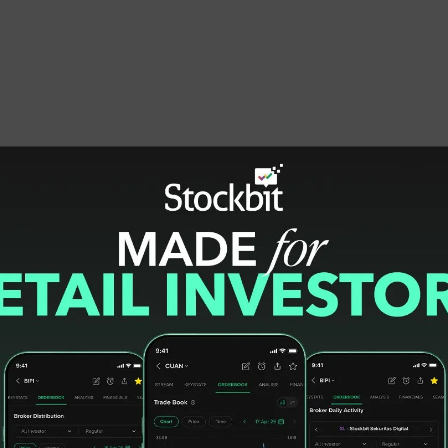
TGUK juga terus melakukan penguatan sistem
lola perusahaan. Transformasi untuk
ligus membangun sumber pertumbuhan lebih
K terus memperkuat model bisnis melalui
pek jangka panjang, didukung penguatan
is lebih terukur,” tegas Direktur Utama TGUK
tegi yang dijalankan akan memberi nilai
n seluruh pemangku kepentingan. Memasuki
gan bisnis pada penguatan sektor frozen
aringan distribusi, peningkatan profitabilitas,
uman secara selektif, dan berbasis
damental usaha, diversifikasi sumber