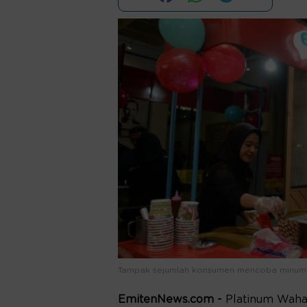
Tampak sejumlah konsumen mencoba minuma
EmitenNews.com -
Platinum Wah