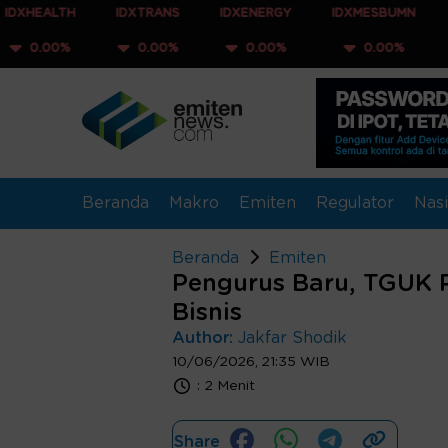
H
IDXTRANS
IDXENERGY
IDXMESBUMN
IDXQ30
0.00%
0.00%
0.00%
0.00%
Beranda
Makro
Emiten
Regulator
Nasi
Beranda
Emiten
Pengurus Baru, TGUK P
Bisnis
Author:
Jakfar Shodik
10/06/2026, 21:35 WIB
:
2 Menit
Share