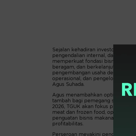
Sejalan kehadiran investor baru, 
pengendalian internal, dan tata ke
memperkuat fondasi bisnis seka
beragam, dan berkelanjutan. “TGU
pengembangan usaha dengan pros
operasional, dan pengelolaan bisn
Agus Suhada.
Agus menambahkan optimistis stra
tambah bagi pemegang saham, da
2026, TGUK akan fokus pengemban
meat dan frozen food, optimalisasi j
penguatan bisnis makanan, dan min
profitabilitas.
Perseroan meyakini penguatan fun