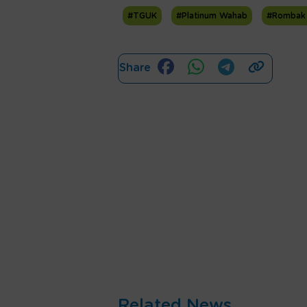
#TGUK
#Platinum Wahab
#Rombak 
Share
Related News