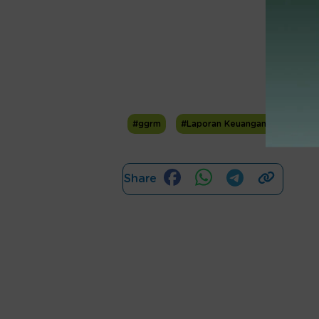
#ggrm
#Laporan Keuangan FY2025
Share