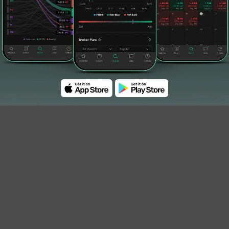
#PT Gudang Garam Tbk. (GGRM)