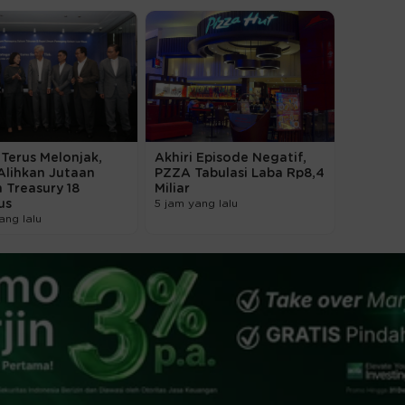
Terus Melonjak,
Akhiri Episode Negatif,
Alihkan Jutaan
PZZA Tabulasi Laba Rp8,4
 Treasury 18
Miliar
us
5 jam yang lalu
ang lalu