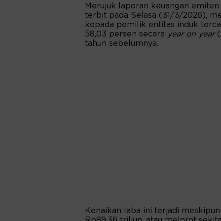
Merujuk laporan keuangan emiten 
terbit pada Selasa (31/3/2026), m
kepada pemilik entitas induk terca
58,03 persen secara
year on year
(
tahun sebelumnya.
Kenaikan laba ini terjadi meskipun
Rp89,36 triliun, atau melorot sekit