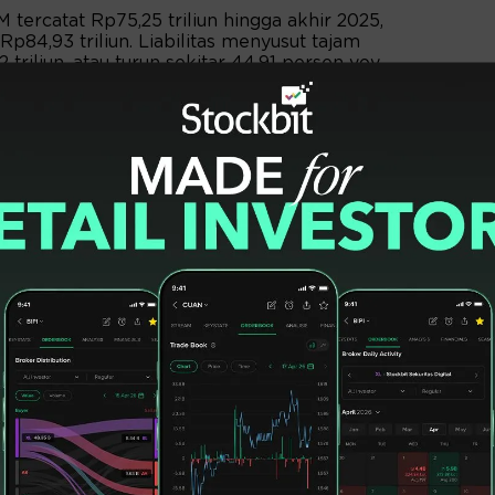
tercatat Rp75,25 triliun hingga akhir 2025,
 Rp84,93 triliun. Liabilitas menyusut tajam
 triliun, atau turun sekitar 44,91 persen yoy,
 Rp62,57 triliun dari Rp61,91 triliun atau
ukuan keuangan tahun penuh 2025 ini, pada
 GGRM tercatat menguat 2,93 persen naik 400