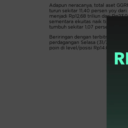
Adapun neracanya, total aset GGRM 
turun sekitar 11,40 persen yoy dari
menjadi Rp12,68 triliun dari Rp23,02
sementara ekuitas naik tipis menjadi
tumbuh sekitar 1,07 persen yoy.
Beriringan dengan terbitnya pemb
perdagangan Selasa (31/3) saham
poin di level/posisi Rp14.075.