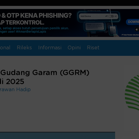
onal
Rileks
Informasi
Opini
Riset
a Gudang Garam (GGRM)
i 2025
Irawan Hadip