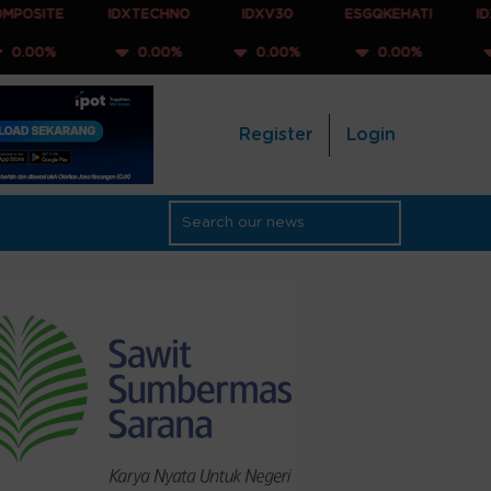
IDXTECHNO
IDXV30
ESGQKEHATI
IDXNONCY
0.00%
0.00%
0.00%
0.00%
Register
Login