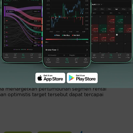
arana menargetkan pertumbuhan segmen rental
n optimistis target tersebut dapat tercapai