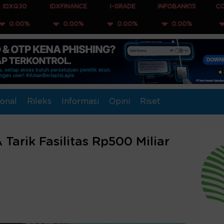
IDXFINANCE
I-GRADE
INFOBANK15
COMPOSITE
%
0.00%
0.00%
0.00%
0.00%
onal
Rileks
Informasi
Opini
Riset
Tarik Fasilitas Rp500 Miliar