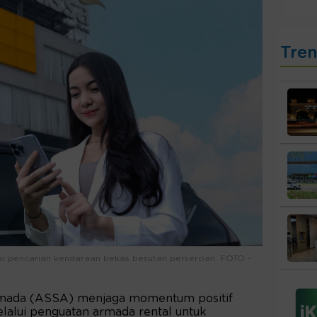
Tre
asi pencarian kendaraan bekas besutan perseroan. FOTO -
mada (ASSA) menjaga momentum positif
lui penguatan armada rental untuk