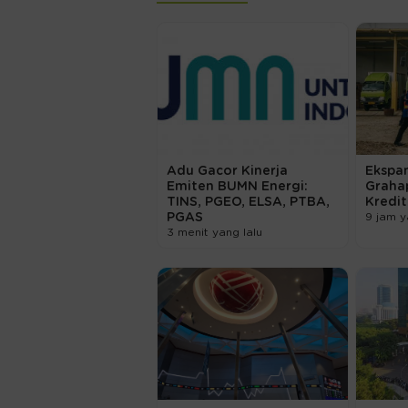
Adu Gacor Kinerja
Ekspan
Emiten BUMN Energi:
Graha
TINS, PGEO, ELSA, PTBA,
Kredi
PGAS
9 jam y
3 menit yang lalu