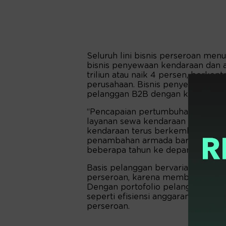
Seluruh lini bisnis perseroan menu
bisnis penyewaan kendaraan dan au
triliun atau naik 4 persen, berkon
perusahaan. Bisnis penyewaan dan 
pelanggan B2B dengan kontrak tahun
“Pencapaian pertumbuhan tersebu
layanan sewa kendaraan terus men
kendaraan terus berkembang, per
penambahan armada baru untuk me
beberapa tahun ke depan,” tutur P
Basis pelanggan bervariasi menjadi
perseroan, karena membantu perus
Dengan portofolio pelanggan lebi
seperti efisiensi anggaran tidak b
perseroan.