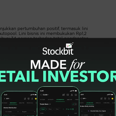
njukkan pertumbuhan positif, termasuk lini
topool. Lini bisnis ini membukukan Rp1,2
tribusi 34 persen terhadap total pendapatan
autopool tetap stabil karena ditopang
an menjaga tarif, dan utilisasi tetap solid.
t menjadi sinyal kuat bahwa kebutuhan akan
ingkat. Didukung proyeksi bisnis penyewaan
seroan mengambil langkah peremajaan, dan
njaga momentum kinerja positif hingga
rodjo Sunarjanto, Direktur Utama Adi Sarana.
 salah satu keunggulan utama lini bisnis rental
ahaan tidak bergantung pada satu sektor.
h beragam, perlambatan sektor tertentu
erdampak signifikan terhadap kinerja