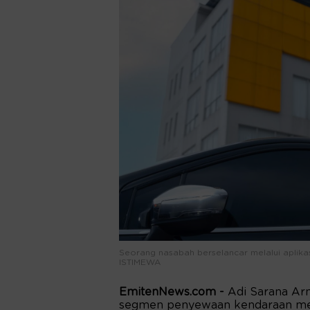
Seorang nasabah berselancar melalui aplik
ISTIMEWA
EmitenNews.com -
Adi Sarana Ar
segmen penyewaan kendaraan mela