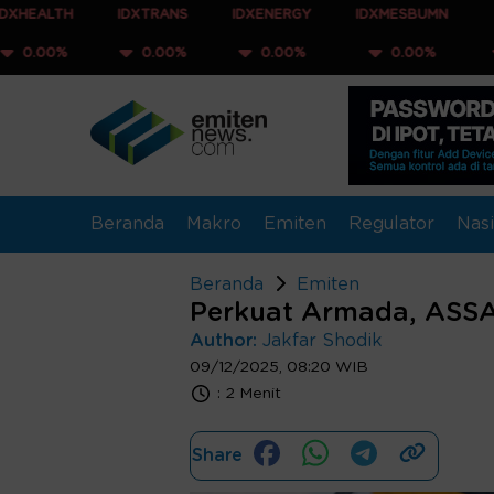
H
IDXTRANS
IDXENERGY
IDXMESBUMN
IDXQ30
%
0.00%
0.00%
0.00%
0.00
Beranda
Makro
Emiten
Regulator
Nasi
Beranda
Emiten
Perkuat Armada, ASSA 
Author:
Jakfar Shodik
09/12/2025, 08:20 WIB
:
2 Menit
Share