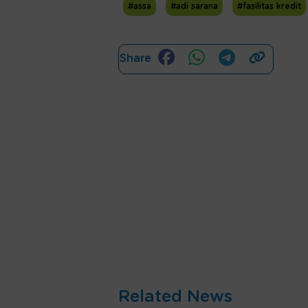
#assa
#adi sarana
#fasilitas kredit
Share
Related News