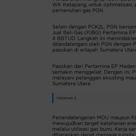
WK Ketapang, untuk optimalisasi,
pemenuhan gas PGN.
Selain dengan PCK2L, PGN bersam
Jual Beli Gas (PJBG) Pertamina E
4 BBTUD. Langkah ini menindakla
ditandatangani oleh PGN dengan P
pasokan di wilayah Sumatera Utara
Pasokan dari Pertamina EP Medan
semakin menggeliat. Dengan ini, 
melayani pelanggan eksisting mau
Sumatera Utara.
Halaman 2
Penandatanganan MOU maupun PJB
mewujudkan target ketahanan en
melalui utilisasi gas bumi. Kerja 
diharapkan dapat menjaga supply 