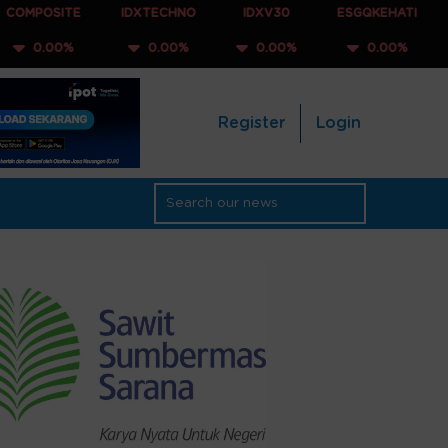
TE
IDXTECHNO
IDXV30
ESGQKEHATI
IDXNON
%
0.00%
0.00%
0.00%
0.0
Register
Login