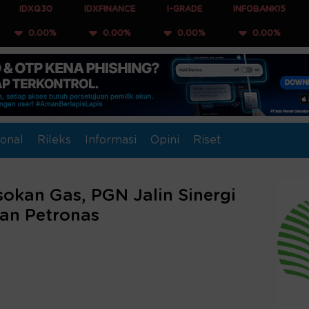
30
IDXFINANCE
I-GRADE
INFOBANK15
COMPOSI
0%
0.00%
0.00%
0.00%
0.00
onal
Rileks
Informasi
Opini
Riset
okan Gas, PGN Jalin Sinergi
an Petronas