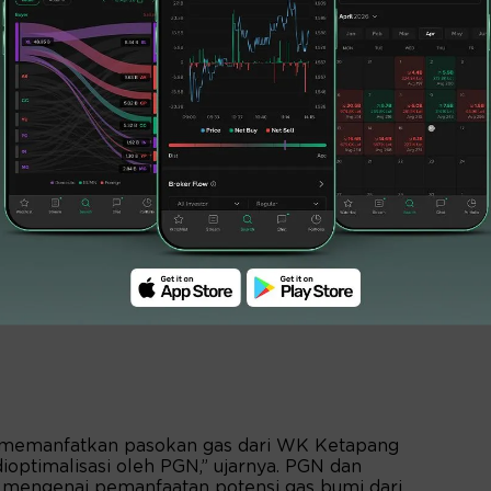
 Jawa Tengah, dan sekitarnya. Dari PCK2L
tensi volume gas dari WK Ketapang yang
 memanfatkan pasokan gas dari WK Ketapang
ioptimalisasi oleh PGN,” ujarnya. PGN dan
 mengenai pemanfaatan potensi gas bumi dari