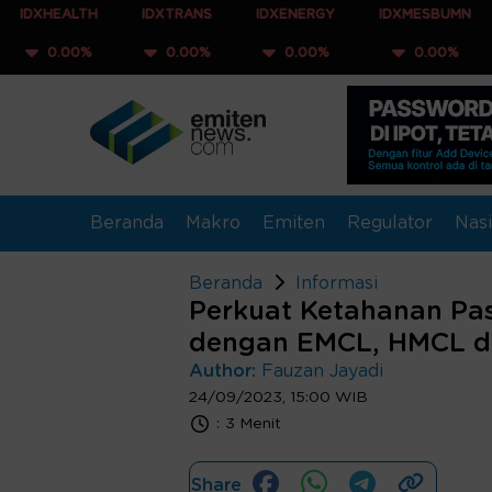
LTH
IDXTRANS
IDXENERGY
IDXMESBUMN
IDXQ
0%
0.00%
0.00%
0.00%
0.0
Beranda
Makro
Emiten
Regulator
Nasi
Beranda
Informasi
Perkuat Ketahanan Pas
dengan EMCL, HMCL d
Author:
Fauzan Jayadi
24/09/2023, 15:00 WIB
:
3 Menit
Share