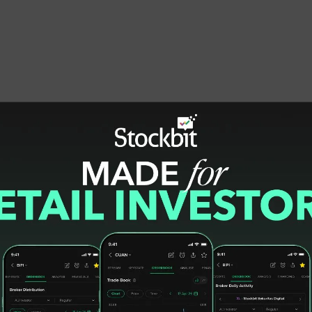
, juga menandatangani Head of Agreement
ume gas sebesar 14 MMSCFD selama 10 tahun
liasi untuk memperkuat ketahanan pasokan
n gas di Jawa Timur serta menjamin
jang.
aan Petronas Malaysia yakni PC Ketapang II
a Kesepahaman untuk memanfaatkan pasokan
 ramp up 5 – 20 MMSCFD dimana volume ini
valuasi.
an Bisnis PGN Harry Budi Sidharta
utuhan gas bumi di tahun 2024 dan
if 5 MMSCFD untuk kebutuhan industri dan