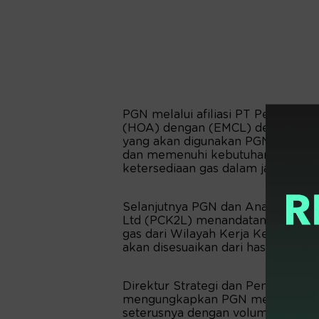
PGN melalui afiliasi PT Pertagas
(HOA) dengan (EMCL) dengan vol
yang akan digunakan PGN dan afi
dan memenuhi kebutuhan konsume
ketersediaan gas dalam jangka pan
Selanjutnya PGN dan Anak Perusah
Ltd (PCK2L) menandatangani Not
gas dari Wilayah Kerja Ketapang
akan disesuaikan dari hasil kajian e
Direktur Strategi dan Pengembang
mengungkapkan PGN memiliki keb
seterusnya dengan volume indikat