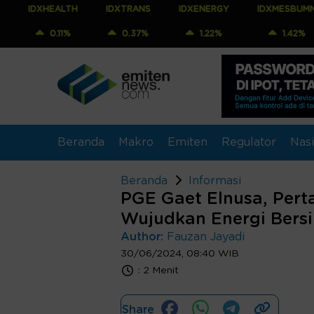
EALTH
IDXTRANS
IDXENERGY
IDXMESBUMN
IDX
.11%
0.37%
1.22%
1.42%
1.
Beranda
Makro
Emiten
Regulator
Nasi
Beranda
Informasi
PGE Gaet Elnusa, Per
Wujudkan Energi Bersi
Author:
Fauzan Jayadi
30/06/2024, 08:40 WIB
:
2 Menit
Share