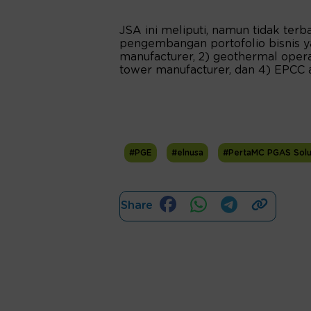
JSA ini meliputi, namun tidak terb
pengembangan portofolio bisnis y
manufacturer, 2) geothermal opera
tower manufacturer, dan 4) EPCC a
#PGE
#elnusa
#PertaMC PGAS Solu
Share