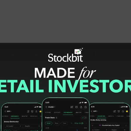
nd Renewable Energy (PNRE) John Anis
an terbarukan, terutama panas bumi yang
sa depan bagi bisnis Pertamina maupun
i menghadapi banyak tantangan dan salah
ensi agar tetap kompetitif. Upaya
ce ke Indonesia akan membantu PGE menjadi
an panas bumi.”
enyebut penandatanganan JSA ini merupakan
 mengoptimalkan pengembangan energi panas