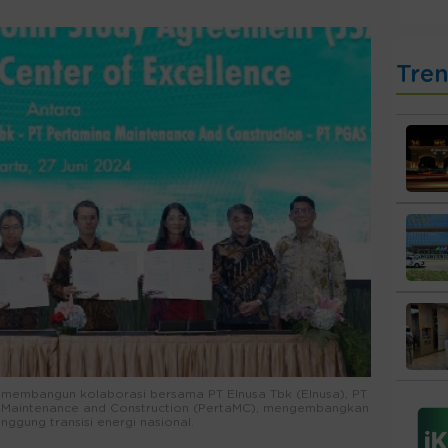
Tre
membangun kolaborasi bersama PT Elnusa Tbk (Elnusa), PT
 Maintenance and Construction (PertaMC), mengembangkan
ggung transisi energi nasional.