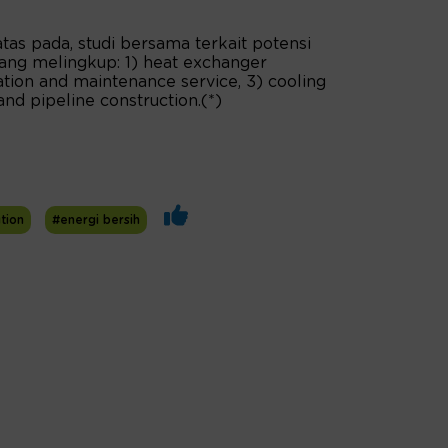
atas pada, studi bersama terkait potensi
ang melingkup: 1) heat exchanger
tion and maintenance service, 3) cooling
nd pipeline construction.(*)
tion
#energi bersih