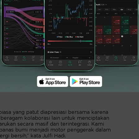
uan industri dan keahlian teknologi dalam
r biasa yang patut diapresiasi bersama karena
 beragam kolaborasi lain untuk menciptakan
barukan secara masif dan terintegrasi. Kami
r panas bumi menjadi motor penggerak dalam
gi bersih,” kata Julfi Hadi.