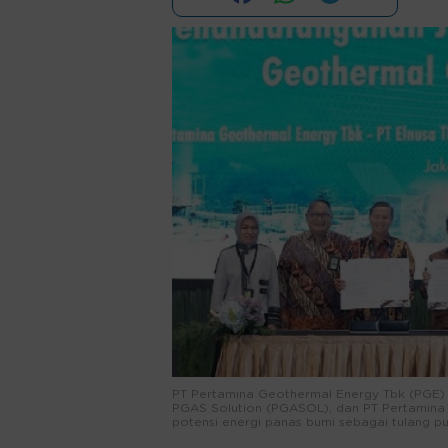
PT Pertamina Geothermal Energy Tbk (PGE) 
PGAS Solution (PGASOL), dan PT Pertamina
potensi energi panas bumi sebagai tulang pun