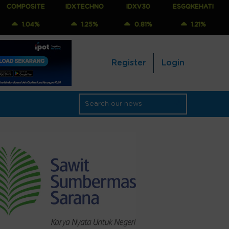
TE
IDXTECHNO
IDXV30
ESGQKEHATI
IDXNONCY
%
1.25%
0.81%
1.21%
1.25%
Register
Login