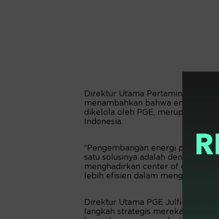
Direktur Utama Pertamina New a
menambahkan bahwa energi baru d
dikelola oleh PGE, merupakan ma
Indonesia.
“Pengembangan energi panas bum
satu solusinya adalah dengan efisi
menghadirkan center of excellen
lebih efisien dalam mengembangk
Direktur Utama PGE Julfi Hadi m
langkah strategis mereka dalam