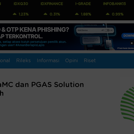
Q30
IDXFINANCE
I-GRADE
INFOBANK15
COMPOSI
23%
0.31%
1.88%
0.99%
1.04
onal
Rileks
Informasi
Opini
Riset
taMC dan PGAS Solution
h