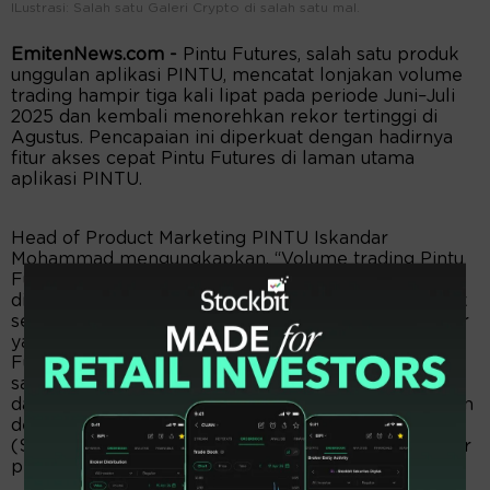
ILustrasi: Salah satu Galeri Crypto di salah satu mal.
EmitenNews.com -
Pintu Futures, salah satu produk
unggulan aplikasi PINTU, mencatat lonjakan volume
trading hampir tiga kali lipat pada periode Juni–Juli
2025 dan kembali menorehkan rekor tertinggi di
Agustus. Pencapaian ini diperkuat dengan hadirnya
fitur akses cepat Pintu Futures di laman utama
aplikasi PINTU.
Head of Product Marketing PINTU Iskandar
Mohammad mengungkapkan, “Volume trading Pintu
Futures dari bulan Juni ke Juli naik hingga 170% dan
di bulan Agustus secara Month-to-Month (MoM) naik
sebesar 15%. Kami menilai terdapat beberapa faktor
yang mendorong peningkatan volume trading Pintu
Futures selain membaiknya kondisi pasar salah
satunya adalah tersedianya fitur-fitur inovatif yang
dapat dimaksimalkan oleh trader untuk perdagangan
derivatif crypto seperti, Take Profit (TP)/Stop Loss
(SL), indikator margin, hingga yang terbaru yaitu fitur
price protection dan stop order,”