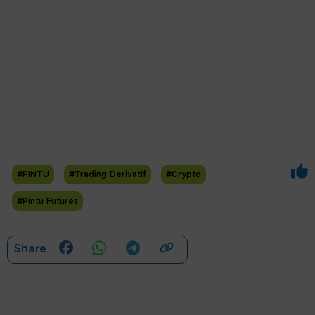
#PINTU
#Trading Derivatif
#Crypto
#Pintu Futures
Share