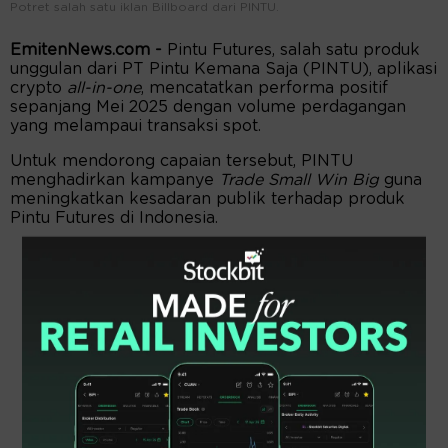
Potret salah satu iklan Billboard dari PINTU.
EmitenNews.com -
Pintu Futures, salah satu produk
unggulan dari PT Pintu Kemana Saja (PINTU), aplikasi
crypto
all-in-one
, mencatatkan performa positif
sepanjang Mei 2025 dengan volume perdagangan
yang melampaui transaksi spot.
Untuk mendorong capaian tersebut, PINTU
menghadirkan kampanye
Trade Small Win Big
guna
meningkatkan kesadaran publik terhadap produk
Pintu Futures di Indonesia.