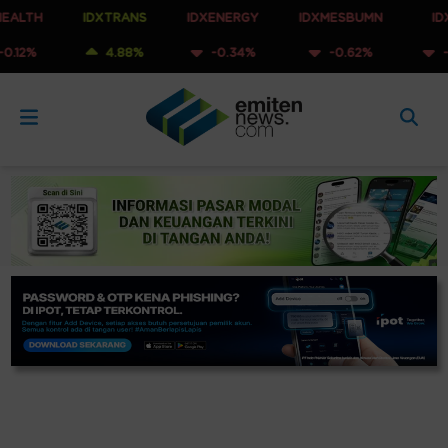
IDXTRANS
IDXENERGY
IDXMESBUMN
IDXQ30
4.88%
-0.34%
-0.62%
-0.93%