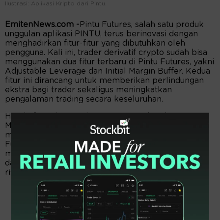
Ilustrasi: Aplikasi Kripto dari Pintu.
EmitenNews.com -
Pintu Futures, salah satu produk
unggulan aplikasi PINTU, terus berinovasi dengan
menghadirkan fitur-fitur yang dibutuhkan oleh
pengguna. Kali ini, trader derivatif crypto sudah bisa
menggunakan dua fitur terbaru di Pintu Futures, yakni
Adjustable Leverage dan Initial Margin Buffer. Kedua
fitur ini dirancang untuk memberikan perlindungan
ekstra bagi trader sekaligus meningkatkan
pengalaman trading secara keseluruhan.
Head of Product Marketing PINTU Iskandar
Mohammad mengungkapkan, “Kami selalu
mendengarkan masukan dari para pengguna Pintu
Futures dan kini kami hadirkan fitur yang bisa
memberikan fleksibilitas yaitu Adjustable Leverage
dan juga fitur Initial Margin Buffer untuk mengurangi
risiko trading derivatif crypto”