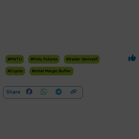
#PINTU
#Pintu Futures
#trader derivatif
#Crypto
#Initial Margin Buffer.
Share