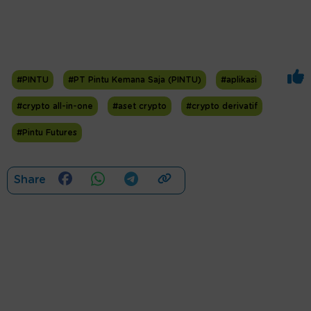
#PINTU
#PT Pintu Kemana Saja (PINTU)
#aplikasi
#crypto all-in-one
#aset crypto
#crypto derivatif
#Pintu Futures
Share