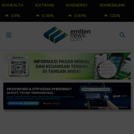
EALTH
IDXTRANS
IDXENERGY
IDXMESBUMN
IDX
.11%
0.39%
0.85%
1.20%
0.