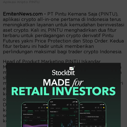
Aplikasi Kripto PINTU.
EmitenNews.com -
PT Pintu Kemana Saja (PINTU),
aplikasi crypto all-in-one pertama di Indonesia terus
meningkatkan layanan untuk kemudahan berinvestasi
aset crypto. Kali ini, PINTU menghadirkan dua fitur
terbaru untuk perdagangan crypto derivatif Pintu
Futures yakni Price Protection dan Stop Order. Kedua
fitur terbaru ini hadir untuk memberikan
perlindungan maksimal bagi trader crypto Indonesia.
Head of Product Marketing PINTU Iskandar
Mohammad mengungkapkan, “Fitur Price Protection
memungkinkan pengguna memilih batas maksimum
slippage (0,2%, 1%, atau 2,5%) saat mengeksekusi
market order. Tujuannya untuk melindungi trader dari
eksekusi order di luar batas harga wajar, terutama
ketika market “loncat” akibat perbedaan likuiditas di
order book atau pergerakan harga mendadak.
Dengan adanya fitur ini, trader bisa terhindar dari
kerugian akibat “price spike” atau “price crash”
sesaat, sekaligus merasa lebih aman saat trading di
kondisi pasar yang volatile,”