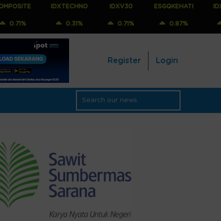
IDXTECHNO
IDXV30
ESGQKEHATI
IDXNONCYC
0.31%
0.71%
0.87%
0.88%
Register
Login