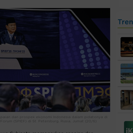
Tre
aian dan prospek ekonomi Indonesia dalam pidatonya di
Forum (SPIEF) di St. Petersburg, Rusia, Jumat (20/6)