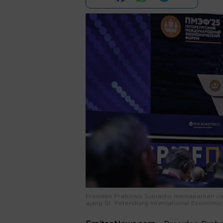
Presiden Prabowo Subianto memaparkan cap
ajang St. Petersburg International Economic 