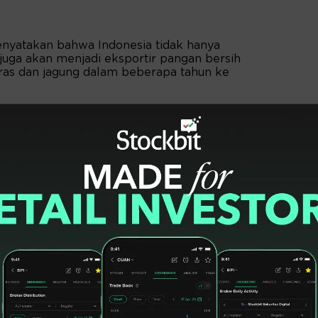
enyatakan bahwa Indonesia tidak hanya
uga akan menjadi eksportir pangan bersih
ras dan jagung dalam beberapa tahun ke
ih beras dan jagung dalam beberapa tahun,”
owo juga memperkenalkan Badan Pengelola
(BPI Danantara). Badan ini dibentuk sebagai
jang bagi generasi mendatang.