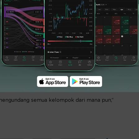
egara yang kami sebut Danantara, artinya
a ini untuk melindungi kekayaan anak dan
aset senilai USD1.000 miliar di bawah
esiden Prabowo.
siden Prabowo menyampaikan bahwa
ngan siapa pun. Kepala Negara juga
k dengan korporasi Rusia telah terjalin
i mengundang semua kelompok dari mana pun,”