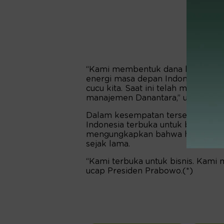
“Kami membentuk dana kekayaan n
energi masa depan Indonesia. Dan
cucu kita. Saat ini telah memiliki 
manajemen Danantara,” ungkap Pr
Dalam kesempatan tersebut, Pre
Indonesia terbuka untuk bisnis de
mengungkapkan bahwa hubungan bai
sejak lama.
“Kami terbuka untuk bisnis. Kam
ucap Presiden Prabowo.(*)