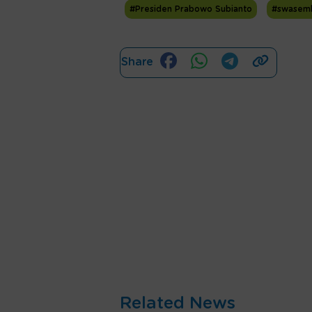
#Presiden Prabowo Subianto
#swasem
Share
Related News