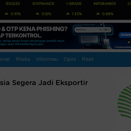
IDXFINANCE
I-GRADE
INFOBANK15
COMPOSITE
0.12%
1.33%
0.68%
0.71%
onal
Rileks
Informasi
Opini
Riset
ia Segera Jadi Eksportir