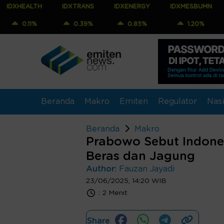
TH
IDXTRANS
IDXENERGY
IDXMESBUMN
IDXQ30
%
0.39%
0.85%
1.20%
0.91%
Beranda
Makro
Emiten
Regulator
Nasi
Beranda
Makro
Prabowo Sebut Indones
Beras dan Jagung
Author:
Fauzan Jayadi
23/06/2025, 14:20 WIB
:
2 Menit
Share