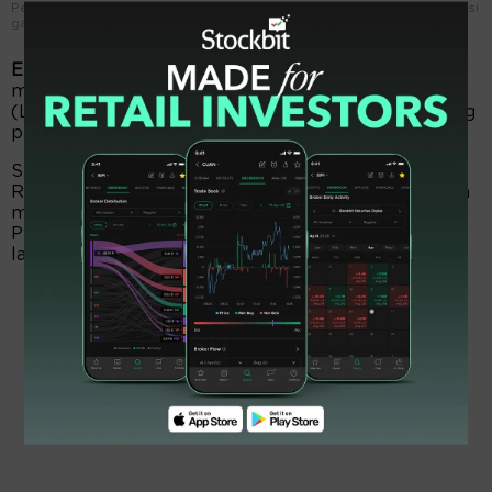
Petugas lapangan tengah melakukan pemeriksaan rutin atas instalasi
gas milik perseroan. FOTO - ISTIMEWA
EmitenNews.com -
Rukun Raharja (RAJA)
mencaplok 5 persen saham Layar Nusantara Gas
(LNG) USD38,57 juta. Itu dilakukan untuk mendukung
pengembangan kegiatan usaha di masa mendatang.
Sebagai bagian dari transaksi itu, pada 8 Mei 2026,
RAJA telah melaksanakan pemenuhan kesepakatan
melalui pembayaran deposit kepada Genting LNG
Pte. Ltd, anak usaha yang dimiliki secara tidak
langsung 95 persen oleh Genting Berhad.