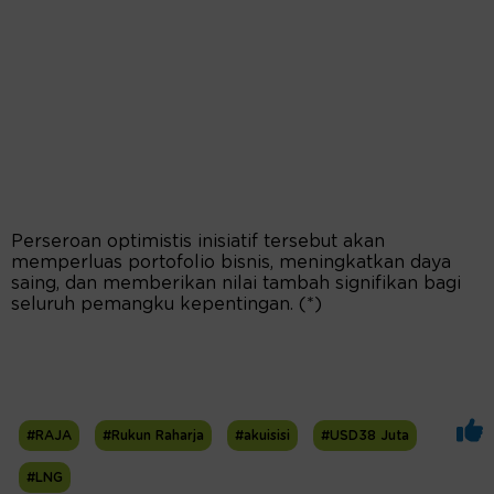
Perseroan optimistis inisiatif tersebut akan
memperluas portofolio bisnis, meningkatkan daya
saing, dan memberikan nilai tambah signifikan bagi
seluruh pemangku kepentingan. (*)
#RAJA
#Rukun Raharja
#akuisisi
#USD38 Juta
#LNG