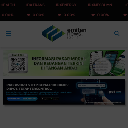
LTH
IDXTRANS
IDXENERGY
IDXMESBUMN
IDXQ3
0%
0.00%
0.00%
0.00%
0.00