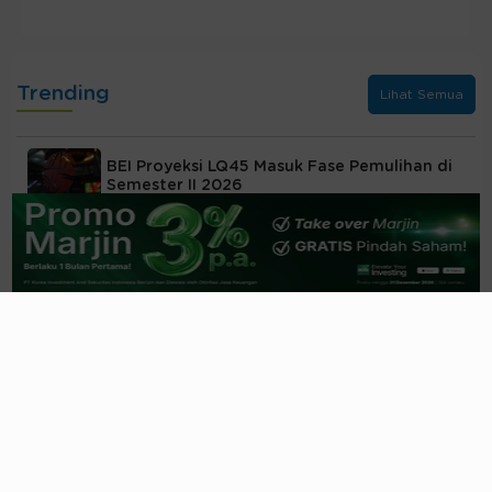
Trending
Lihat Semua
BEI Proyeksi LQ45 Masuk Fase Pemulihan di
Semester II 2026
3 jam yang lalu
Secret Recipe
MAPI, Segmen
Sport
MAPA
Jadi Tulang Punggung Laba
17 jam yang lalu
Lebih dari Mie Instan, Bumbu Rahasia di
Balik Grup Indofood
18 jam yang lalu