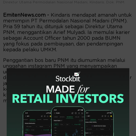
Direktur Utama Permodalan Nasional Madani, Kindaris. Dok. PNM.
EmitenNews.com -
Kindaris mendapat amanah untuk
memimpin PT Permodalan Nasional Madani (PNM).
Pria 59 tahun itu, ditunjuk sebagai Direktur Utama
PNM, menggantikan Arief Mulyadi. Ia memulai karier
sebagai Account Officer tahun 2000 pada BUMN
yang fokus pada pembiayaan, dan pendampingan
kepada pelaku UMKM.
Penggantian bos baru PNM itu diumumkan melalui
unggahan instagram PNM yang menyampaikan
ucapan selamat atas amanah baru kepada jajaran
direksi perseroan. PNM menyampaikan harapan agar
jajaran direksi baru dapat terus menghadirkan
kontribusi terbaik bagi masyarakat Indonesia,
khususnya dalam pemberdayaan pelaku usaha ultra
mikro dan UMKM.