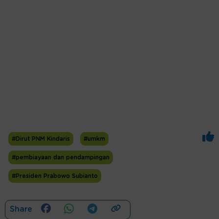
#Dirut PNM Kindaris
#umkm
#pembiayaan dan pendampingan
#Presiden Prabowo Subianto
Share