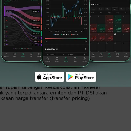
rupsi mendadak pada kontrak dagang
ortir masih diizinkan melakukan pengiriman
r melalui sistem Indonesia National Single
mkan PT DSI sebagai pengekspor bersama
lanjut dengan evaluasi administrasi pada
entralisasi penuh dieksekusi per 1 Januari
, seluruh kontrak dagang, transaksi keuangan,
penuhnya di bawah otoritas tunggal PT DSI.
ebijakan ini memiliki keunggulan luar biasa
al dan mengamankan likuiditas domestik. PT
engawasan yang memverifikasi kesesuaian
nvoice pembayaran, sehingga celah pelarian
n. Kebijakan ini juga memaksa repatriasi
secara utuh ke sistem keuangan domestik,
ukar rupiah di tengah ketidakpastian moneter
stik yang terjadi antara emiten dan PT DSI akan
aan harga transfer (transfer pricing)