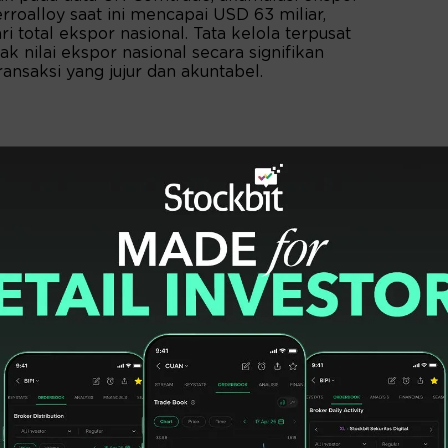
erroalloy saat ini mencapai USD 63 miliar,
 total ekspor nasional. Tata kelola terpusat
nilai ekspor nasional secara signifikan
ransaksi yang jujur dan akuntabel.
ensi Birokrasi
 ini dijalankan melalui tiga fase transisi yang