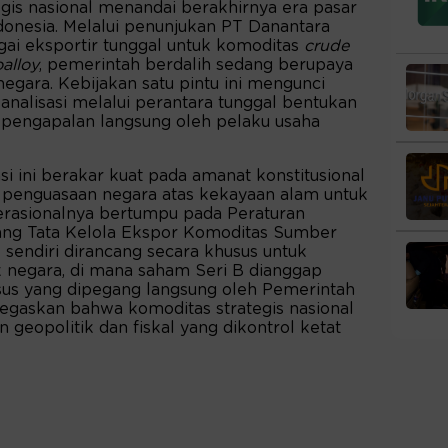
egis nasional menandai berakhirnya era pasar
onesia. Melalui penunjukan PT Danantara
ai eksportir tunggal untuk komoditas
crude
oalloy
, pemerintah berdalih sedang berupaya
gara. Kebijakan satu pintu ini mengunci
kanalisasi melalui perantara tunggal bentukan
 pengapalan langsung oleh pelaku usaha
asi ini berakar kuat pada amanat konstitusional
 penguasaan negara atas kekayaan alam untuk
rasionalnya bertumpu pada Peraturan
tang Tata Kelola Ekspor Komoditas Sumber
sendiri dirancang secara khusus untuk
 negara, di mana saham Seri B dianggap
us yang dipegang langsung oleh Pemerintah
egaskan bahwa komoditas strategis nasional
 geopolitik dan fiskal yang dikontrol ketat