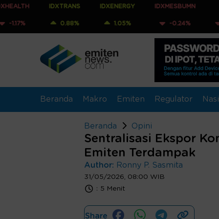
IDXTRANS
IDXENERGY
IDXMESBUMN
IDXQ30
0.88%
1.05%
-0.24%
-0.23%
Beranda
Makro
Emiten
Regulator
Nasi
Beranda
Opini
Sentralisasi Ekspor K
Emiten Terdampak
Author:
Ronny P. Sasmita
31/05/2026, 08:00 WIB
:
5 Menit
Share