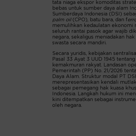
tata niaga ekspor komoditas strat
bebas untuk sumber daya alam Ind
Sumberdaya Indonesia (DSI) sebag
palm oil
(CPO), batu bara, dan f
err
memulihkan kedaulatan ekonomi ne
seluruh rantai pasok agar wajib di
negara, sekaligus meniadakan hak
swasta secara mandiri.
Secara yuridis, kebijakan sentralis
Pasal 33 Ayat 3 UUD 1945 tentang
kemakmuran rakyat. Landasan ope
Pemerintah (PP) No. 21/2026 ten
Daya Alam. Struktur modal PT DSI 
merepresentasikan kendali mutlak
sebagai pemegang hak kuasa khus
Indonesia. Langkah hukum ini men
kini ditempatkan sebagai instrumen
oleh negara.