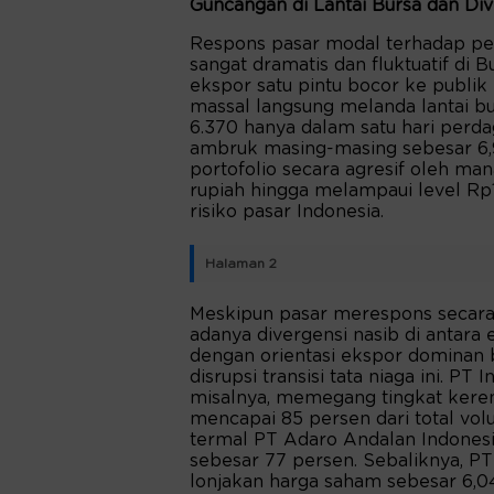
Guncangan di Lantai Bursa dan Div
Respons pasar modal terhadap pe
sangat dramatis dan fluktuatif di B
ekspor satu pintu bocor ke publi
massal langsung melanda lantai bu
6.370 hanya dalam satu hari perda
ambruk masing-masing sebesar 6,94
portofolio secara agresif oleh mana
rupiah hingga melampaui level R
risiko pasar Indonesia.
Halaman 2
Meskipun pasar merespons secara 
adanya divergensi nasib di antara
dengan orientasi ekspor dominan 
disrupsi transisi tata niaga ini. 
misalnya, memegang tingkat keren
mencapai 85 persen dari total volu
termal PT Adaro Andalan Indones
sebesar 77 persen. Sebaliknya, P
lonjakan harga saham sebesar 6,0