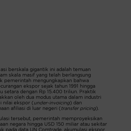
lasi berskala gigantik ini adalah temuan
am skala masif yang telah berlangsung
istik pemerintah mengungkapkan bahwa
ecurangan ekspor sejak tahun 1991 hingga
 setara dengan Rp 15.400 triliun. Praktik
erakkan oleh dua modus utama dalam industri
i nilai ekspor (
under-invoicing
) dan
n afiliasi di luar negeri (
transfer pricing
).
lasi tersebut, pemerintah memproyeksikan
an negara hingga USD 150 miliar atau sekitar
ujuk pada data UN Comtrade, akumulasi ekspor