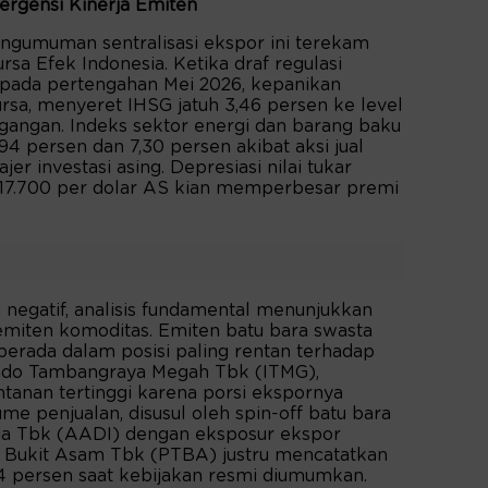
ergensi Kinerja Emiten
ngumuman sentralisasi ekspor ini terekam
ursa Efek Indonesia. Ketika draf regulasi
k pada pertengahan Mei 2026, kepanikan
rsa, menyeret IHSG jatuh 3,46 persen ke level
gangan. Indeks sektor energi dan barang baku
 persen dan 7,30 persen akibat aksi jual
jer investasi asing. Depresiasi nilai tukar
p17.700 per dolar AS kian memperbesar premi
negatif, analisis fundamental menunjukkan
 emiten komoditas. Emiten batu bara swasta
berada dalam posisi paling rentan terhadap
PT Indo Tambangraya Megah Tbk (ITMG),
tanan tertinggi karena porsi ekspornya
me penjualan, disusul oleh spin-off batu bara
ia Tbk (AADI) dengan eksposur ekspor
T Bukit Asam Tbk (PTBA) justru mencatatkan
4 persen saat kebijakan resmi diumumkan.