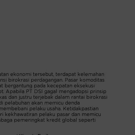
atan ekonomi tersebut, terdapat kelemahan
ensi birokrasi perdagangan. Pasar komoditas
at bergantung pada kecepatan eksekusi
spot. Apabila PT DSI gagal mengadopsi prinsip
s dan justru terjebak dalam rantai birokrasi
di pelabuhan akan memicu denda
 membebani pelaku usaha. Ketidakpastian
sari kekhawatiran pelaku pasar dan memicu
embaga pemeringkat kredit global seperti