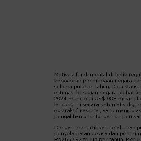
Motivasi fundamental di balik regu
kebocoran penerimaan negara dal
selama puluhan tahun. Data stat
estimasi kerugian negara akibat k
2024 mencapai US$ 908 miliar atau
lancung ini secara sistematis dig
ekstraktif nasional, yaitu manipulas
pengalihan keuntungan ke perusahaa
Dengan menertibkan celah manipu
penyelamatan devisa dan penerima
Rp2.653,92 triliun per tahun. Mer