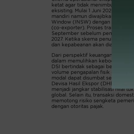
ketat agar tidak menimbulkan dis
eksisting. Mulai 1 Juni 2026, eksp
mandiri namun diwajibkan mendafta
Window (INSW) dengan mencantu
(co-exporter). Proses transisi ber
September sebelum pemberlakuan s
2027. Ketika skema penuh berjalan
dan kepabeanan akan dialihkan se
Dari perspektif keuangan negara, k
dalam memulihkan kebocoran fisk
DSI bertindak sebagai benteng p
volume pengapalan fisik dengan i
modal dapat disumbat secara insta
Devisa Hasil Ekspor (DHE) masuk 
menjadi jangkar stabilisasi nilai t
global. Selain itu, transaksi dome
memotong risiko sengketa pemeriks
dengan otoritas pajak.