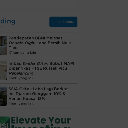
nding
Lihat Semua
Pendapatan BBNI Melesat
Double-Digit
, Laba Bersih Naik
Tipis
17 jam yang lalu
Imbas
Tender Offer
, Bobot MAPI
Dipangkas FTSE Russell Picu
Rebalancing
1 hari yang lalu
SSIA Cetak Laba Lagi Berkat
Ini, Djarum Genggam 10% &
Henan Kuasai 13%
1 hari yang lalu