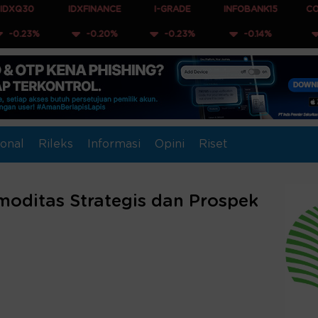
IDXFINANCE
I-GRADE
INFOBANK15
COMPOSITE
-0.20%
-0.23%
-0.14%
-0.15%
onal
Rileks
Informasi
Opini
Riset
omoditas Strategis dan Prospek