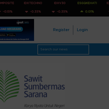
IDXTECHNO
IDXV30
ESGQKEHATI
IDXNONCYC
-0.35%
-0.35%
0.01%
-0.21%
Register
Login