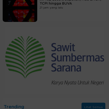
TCPI hingga BUVA
21 jam yang lalu
Trending
Lihat Semua