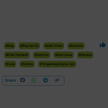
#ihsg
#ihsg hari ini
#wall street
#investor
#Efek Pandemi
#omicron
#dow jones
#Ukraina
#rusia
#Seteru
#Tergantung Bursa Lain
Share