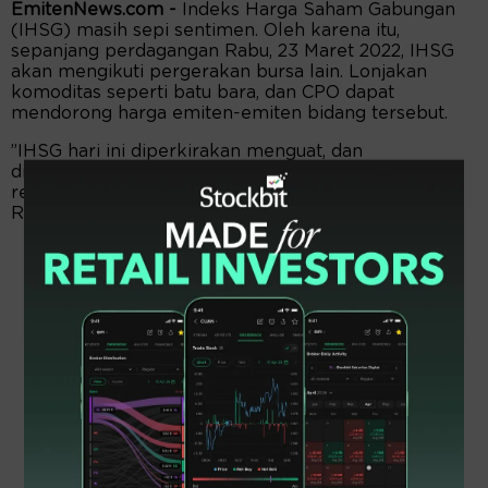
EmitenNews.com -
Indeks Harga Saham Gabungan
(IHSG) masih sepi sentimen. Oleh karena itu,
sepanjang perdagangan Rabu, 23 Maret 2022, IHSG
akan mengikuti pergerakan bursa lain. Lonjakan
komoditas seperti batu bara, dan CPO dapat
mendorong harga emiten-emiten bidang tersebut.
”IHSG hari ini diperkirakan menguat, dan
diperdagangkan pada rentang support 6.970, dan
resisten 7.020,” tutur Alwin Rusli, Research Analis
Reliance Sekuritas.