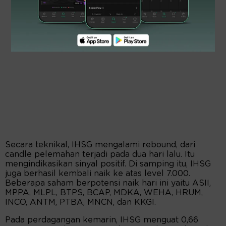
Secara teknikal, IHSG mengalami rebound, dari
candle pelemahan terjadi pada dua hari lalu. Itu
mengindikasikan sinyal positif. Di samping itu, IHSG
juga berhasil kembali naik ke atas level 7.000.
Beberapa saham berpotensi naik hari ini yaitu ASII,
MPPA, MLPL, BTPS, BCAP, MDKA, WEHA, HRUM,
INCO, ANTM, PTBA, MNCN, dan KKGI.
Pada perdagangan kemarin, IHSG menguat 0,66