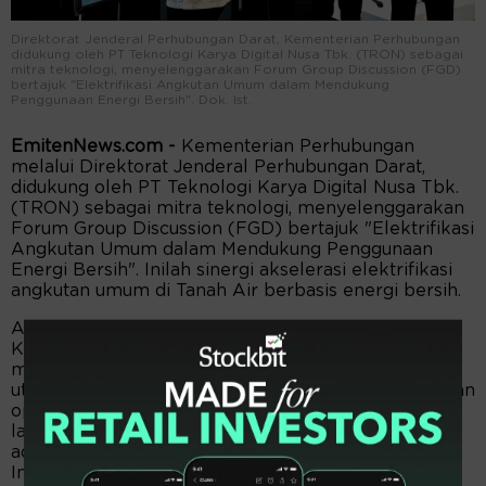
Direktorat Jenderal Perhubungan Darat, Kementerian Perhubungan
didukung oleh PT Teknologi Karya Digital Nusa Tbk. (TRON) sebagai
mitra teknologi, menyelenggarakan Forum Group Discussion (FGD)
bertajuk "Elektrifikasi Angkutan Umum dalam Mendukung
Penggunaan Energi Bersih". Dok. Ist.
EmitenNews.com -
Kementerian Perhubungan
melalui Direktorat Jenderal Perhubungan Darat,
didukung oleh PT Teknologi Karya Digital Nusa Tbk.
(TRON) sebagai mitra teknologi, menyelenggarakan
Forum Group Discussion (FGD) bertajuk "Elektrifikasi
Angkutan Umum dalam Mendukung Penggunaan
Energi Bersih". Inilah sinergi akselerasi elektrifikasi
angkutan umum di Tanah Air berbasis energi bersih.
Acara yang digelar di Hotel Grand Mercure
Kemayoran, Jakarta, Rabu (24/9/2025) ini
mempertemukan para pemangku kepentingan
utama dari Pemerintah Pusat, Pemerintah Daerah dan
operator angkutan. Sasarannya merumuskan
langkah-langkah strategis dalam mempercepat
adopsi transportasi publik berbasis energi bersih di
Indonesia.