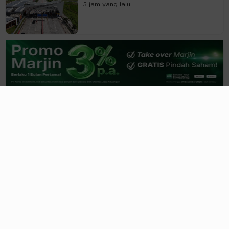
5 jam yang lalu
Temukan 950 Dapur MBG Tak Layak,
BGN Ancam Tutup
7 jam yang lalu
RI Bangun AI Factory Terbesar
ASEAN Kapasitas 1 Gigawatt
1 hari yang lalu
AriesTech.id & CFX Jajaki Tokenisasi
Saham Emiten dan Emas
1 hari yang lalu