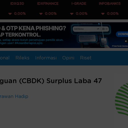
30
IDXFINANCE
I-GRADE
INFOBANK15
COMPOS
0%
0.00%
0.00%
0.00%
0.0
onal
Rileks
Informasi
Opini
Riset
Aguan (CBDK) Surplus Laba 47
Irawan Hadip