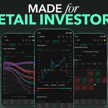
 perseroan tertakar Rp22,57 triliun hingga
0 persen dibandingkan Rp20,26 triliun pada
1,31 persen menjadi Rp10,59 triliun dari Rp11,94
bang 43,98 persen menjadi Rp11,98 triliun dari
ukuan keuangan tahun penuh 2025 ini, pada
CBDK tercatat melemah 0,49 persen drop 25
#PIK2
#PT Pantai Indah Kapuk Dua Tbk. (PANI)