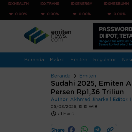
ALTH
IDXTRANS
IDXENERGY
IDXMESBUMN
IDXQ
00%
0.00%
0.00%
0.00%
0.0
Beranda
Makro
Emiten
Regulator
Nasi
Beranda
Emiten
Sudahi 2025, Emiten 
Persen Rp1,36 Triliun
|
Author:
Akhmad Jiharka
Editor:
05/03/2026, 15:15 WIB
:
1 Menit
Share