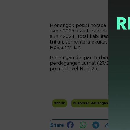
Menengok posisi neraca, total aset
akhir 2025 atau terkerek naik 11,4
akhir 2024. Total liabilitas turun 1
triliun, sementara ekuitas mengem
Rp8,32 triliun.
Beriringan dengan terbitnya pemb
perdagangan Jumat (27/2) saham 
poin di level Rp5.125.
#cbdk
#Laporan Keuangan FY2025
Share