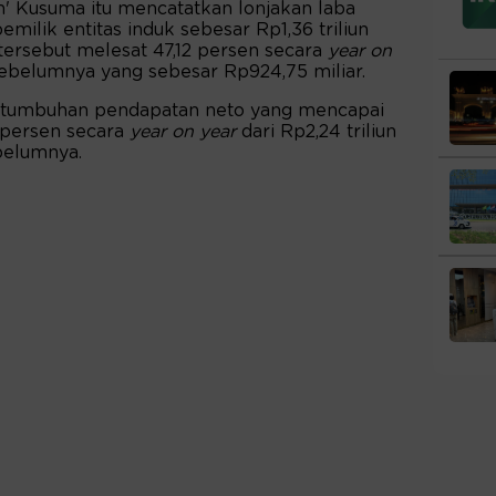
n' Kusuma itu mencatatkan lonjakan laba
emilik entitas induk sebesar Rp1,36 triliun
ersebut melesat 47,12 persen secara
year on
ebelumnya yang sebesar Rp924,75 miliar.
pertumbuhan pendapatan neto yang mencapai
1 persen secara
year on year
dari Rp2,24 triliun
belumnya.